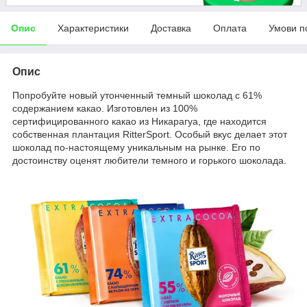
Опис
Характеристики
Доставка
Оплата
Умови п
Опис
Попробуйте новый утонченный темный шоколад с 61%
содержанием какао. Изготовлен из 100%
сертифицированного какао из Никарагуа, где находится
собственная плантация RitterSport. Особый вкус делает этот
шоколад по-настоящему уникальным на рынке. Его по
достоинству оценят любители темного и горького шоколада.