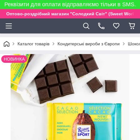
Реквізити для оплати відправляємо тільки в SMS.
Оптово-роздрібний магазин "Солодкий Світ" (Sweet World)
Каталог товарів
Кондитерські вироби з Європи
Шокол
НОВИНКА