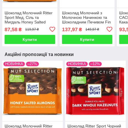
Шоколад Молочний Ritter
Шоколад Молочний з
Шок
Sport Мед, Сіль та
Молочною Начинкою та
CAC
Мигдаль Honey Salted
Шоколадним Печивом Fin
Кака
Almonds 100 г Німеччина
Carre Milk Chocolate
Haze
87,58
137,97
93,
₴
₴
119,97 ₴
149,97 ₴
Kingsize Neo 300 г
Німеччина
Купити
Купити
Акційні пропозиції та новинки
НОВИНКА
–27%
НОВИНКА
–12%
Шоколад Молочний Ritter
Шоколад Ritter Sport Чорний