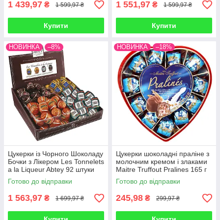
1 439,97
1 551,97
₴
₴
1 599,97 ₴
1 599,97 ₴
Купити
Купити
НОВИНКА
–8%
НОВИНКА
–18%
Цукерки із Чорного Шоколаду
Цукерки шоколадні праліне з
Бочки з Лікером Les Tonnelets
молочним кремом і злаками
a la Liqueur Abtey 92 штуки
Maitre Truffout Pralines 165 г
920 г Франція
Австрія
Готово до відправки
Готово до відправки
1 563,97
245,98
₴
₴
1 699,97 ₴
299,97 ₴
Купити
Купити