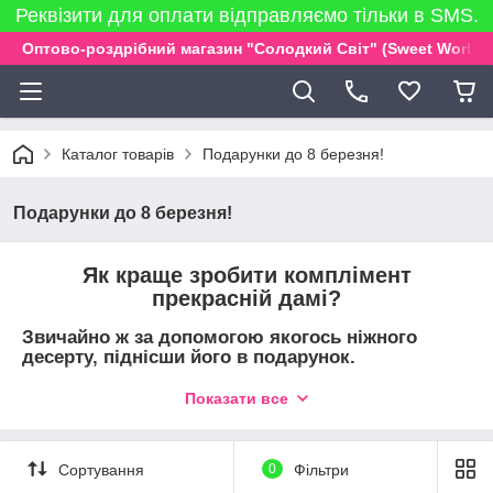
Реквізити для оплати відправляємо тільки в SMS.
Оптово-роздрібний магазин "Солодкий Світ" (Sweet World)
Каталог товарів
Подарунки до 8 березня!
Подарунки до 8 березня!
Як краще зробити комплімент
прекрасній дамі?
Звичайно ж за допомогою якогось ніжного
десерту, піднісши його в подарунок.
Такому милому сюрпризу неодмінно зрадіє кожна дівчина.
Показати все
Напередодні свята весни та жіночості — 8 березня, ми
підготували для наших дорогих покупців величезний вибір
солодощів.
Сортування
0
Фільтри
В каталозі
вас чекають наступні різновиди смачних