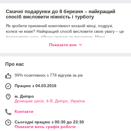
Смачні подарунки до 8 березня – найкращий
спосіб висловити ніжність і турботу
Як зробити приємний комплімент коханій жінці, подрузі,
колезі чи мамі? Найкращий спосіб висловити свою увагу – це
подарувати щось дійсно смачне та вишукане. Ніжні
шоколадні десерти, витончені цукерки та елітний шоколад –
Показати все
це не просто ласощі, а справжній знак уваги та поваги.
Напередодні чарівного свята весни та жіночності – 8 березня
– ми підготували для вас широкий вибір солодких подарунків,
Про нас
які стануть ідеальним сюрпризом для будь-якої жінки.
Вишуканий асортимент європейських
99% позитивних з 778 відгуків за рік
солодощів
Працює з 04.03.2016
У нашому каталозі представлені тільки найкращі смаколики
від відомих європейських брендів:
м. Дніпро
Донецьке шосе, 4-В, Дніпро, Україна
Набори асорті:
Праліне
Maitre Truffout
400 г
(Австрія),
TERRAVITA PYTANIA
молочний шоколад 225
Контакти
г (Польща),
Стріла Spartak
250 г (Білорусь);
Цукерки-трюфелі:
Fancy Truffles classic Maitre
Сьогодні працює з 00:30 до 23:30
Показати весь графік роботи
Truffout
500 г (Австрія),
Maitre Truffout Mozartkugeln