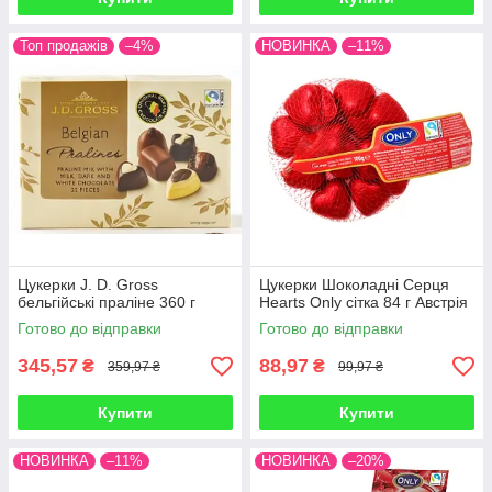
Топ продажів
–4%
НОВИНКА
–11%
Цукерки J. D. Gross
Цукерки Шоколадні Серця
бельгійські праліне 360 г
Hearts Only сітка 84 г Австрія
Готово до відправки
Готово до відправки
345,57
88,97
₴
₴
359,97 ₴
99,97 ₴
Купити
Купити
НОВИНКА
–11%
НОВИНКА
–20%