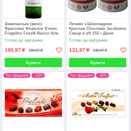
Шампанське (вино)
Печиво з Шоколадною
Фраголіно Фіорелло Б'янко
Крихтою Chocolate Jacobsens
Fragolino Fiorelli Bianco біле
Серце в з/б 150 г Данія
солодке Полуничне 750 мл
Готово до відправки
Готово до відправки
Італія
195,97
131,97
₴
₴
199,97 ₴
149,97 ₴
Купити
Купити
Топ продажів
–16%
Топ продажів
–16%