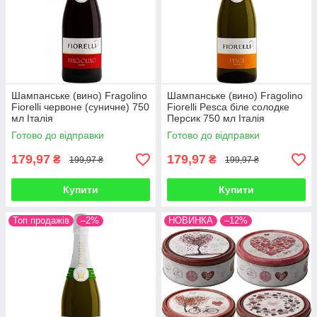
Шампанське (вино) Fragolino
Шампанське (вино) Fragolino
Fiorelli червоне (суничне) 750
Fiorelli Pesca біле солодке
мл Італія
Персик 750 мл Італія
Готово до відправки
Готово до відправки
179,97
179,97
₴
₴
199,97 ₴
199,97 ₴
Купити
Купити
Топ продажів
–2%
НОВИНКА
–12%