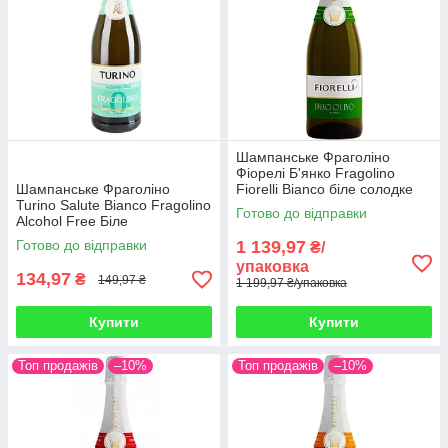
Шампанське Фраголіно
Фіорелі Б'янко Fragolino
Шампанське Фраголіно
Fiorelli Bianco біле солодке
Turino Salute Bianco Fragolino
Полуничне 750 мл Італія (6
Готово до відправки
Alcohol Free Біле
шт./1уп
Безалкогольне 750 мл
Готово до відправки
1 139,97
₴/
Україна
упаковка
134,97
₴
149,97 ₴
1 199,97 ₴/упаковка
Купити
Купити
Топ продажів
–10%
Топ продажів
–10%