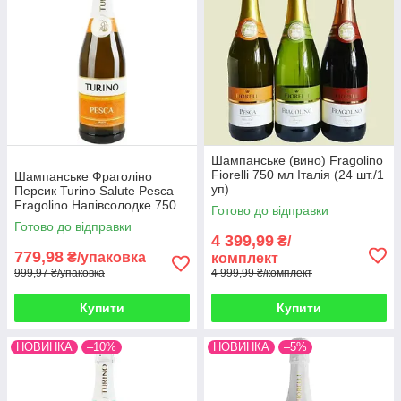
Шампанське (вино) Fragolino
Fiorelli 750 мл Італія (24 шт./1
Шампанське Фраголіно
уп)
Персик Turino Salute Pesca
Fragolino Напівсолодке 750
Готово до відправки
мл Україна (6 шт/1 ящ)
Готово до відправки
4 399,99
₴/
779,98
₴/упаковка
комплект
999,97 ₴/упаковка
4 999,99 ₴/комплект
Купити
Купити
НОВИНКА
–10%
НОВИНКА
–5%