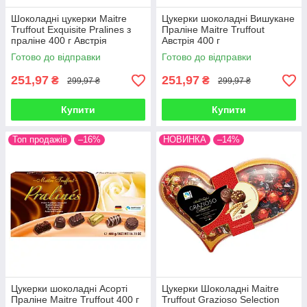
Шоколадні цукерки Maitre
Цукерки шоколадні Вишукане
Truffout Exquisite Pralines з
Праліне Maitre Truffout
праліне 400 г Австрія
Австрія 400 г
Готово до відправки
Готово до відправки
251,97
251,97
₴
₴
299,97 ₴
299,97 ₴
Купити
Купити
Топ продажів
–16%
НОВИНКА
–14%
Цукерки шоколадні Асорті
Цукерки Шоколадні Maitre
Праліне Maitre Truffout 400 г
Truffout Grazioso Selection