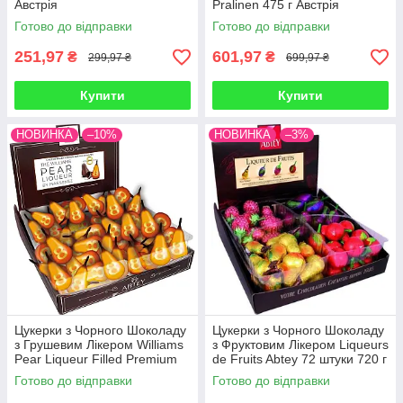
Австрія
Pralinen 475 г Австрія
Готово до відправки
Готово до відправки
251,97
601,97
₴
₴
299,97 ₴
699,97 ₴
Купити
Купити
НОВИНКА
–10%
НОВИНКА
–3%
Цукерки з Чорного Шоколаду
Цукерки з Чорного Шоколаду
з Грушевим Лікером Williams
з Фруктовим Лікером Liqueurs
Pear Liqueur Filled Premium
de Fruits Abtey 72 штуки 720 г
Dark Chocolates Abtey 720 г
Франція
Готово до відправки
Готово до відправки
(70 шт) Франція