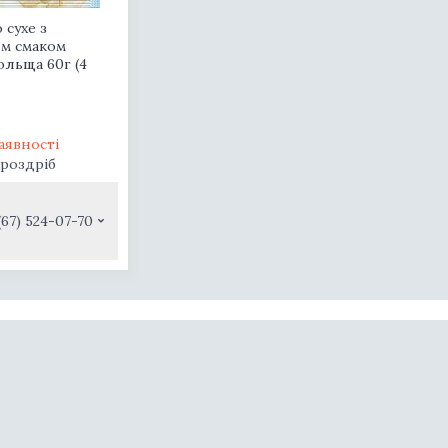
сухе з
м смаком
ольща 60г (4
аявності
 роздріб
(67) 524-07-70