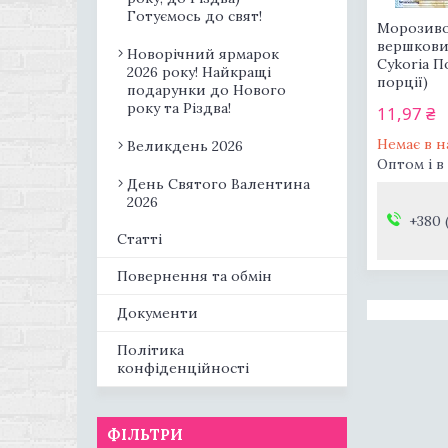
Готуємось до свят!
Морозиво 
вершкови
Новорічний ярмарок
Cykoria П
2026 року! Найкращі
порції)
подарунки до Нового
року та Різдва!
11,97 ₴
Немає в н
Великдень 2026
Оптом і в
День Святого Валентина
2026
+380 
Статті
Повернення та обмін
Документи
Політика
конфіденційності
ФІЛЬТРИ