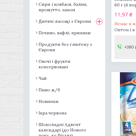
Сири і ковбаси, балик,
60 г (4 п
прошутто, хамон
11,97 ₴
Дитячі ласощі з Європи
Немає в н
Оптом і в
Печиво, вафлі, пряники
Продукти без глютену з
+380 
Європи
Овочі і фрукти
консервовані
Чай
Пиво ж/б
Новинки
Ікра червона
Шоколадні Адвент
календарі (до Нового
року, до Різдва)