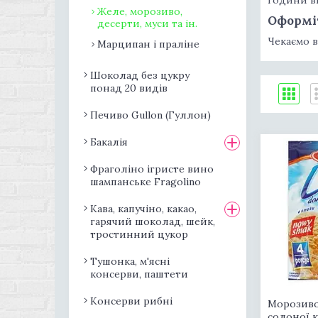
Желе, морозиво,
Оформі
десерти, муси та ін.
Чекаємо 
Марципан і праліне
Шоколад без цукру
понад 20 видів
Печиво Gullon (Гуллон)
Бакалія
Фраголіно ігристе вино
шампанське Fragolino
Кава, капучіно, какао,
гарячий шоколад, шейк,
тростинний цукор
Тушонка, м'ясні
консерви, паштети
Консерви рибні
Морозиво 
солоної к