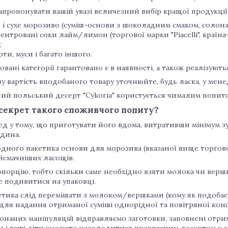
апропонувати вашій увазі величезний вибір кращої продукції
 і сухе морозиво (суміш-основи з шоколадним смаком, солона к
ентровані соки лайм/лимон (торгової марки "Piacelli", країн
;
рти, муси і багато іншого.
вані категорії гарантовано є в наявності, а також реалізуються,
у вартість вподобаного товару уточнюйте, будь ласка, у мен
й польський десерт "Cykoria" користується чималим попито
секрет такого споживчого попиту?
д у тому, що приготувати його вдома, витративши мінімум з
дина.
одного пакетика основи для морозива (вказаної вище торгов
йсмачніших ласощів.
порцію, тобто скільки саме необхідно взяти молока чи вершк
 подивитися на упаковці.
етика слід перемішати з молоком/вершками (кому як подобаєт
ля надання отриманої суміші однорідної та повітряної конс
онаних маніпуляцій відправляємо заготовки, заповнені отр
 і ваші діти зможете насолодитися прекрасним десертом у с