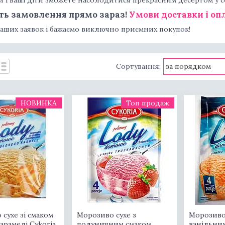
ть замовлення прямо зараз!
Умови доставки і оп
ваших заявок і бажаємо виключно приємних покупок!
НОВИНКА
Топ продаж
сухе зі смаком
Морозиво сухе з
Морозиво 
арамелі Cykoria
полуничним смаком
ванільним