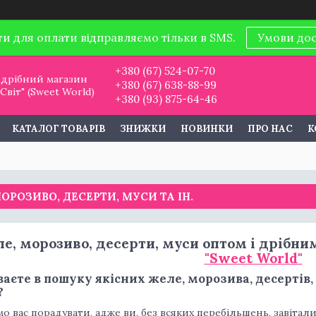
ти для оплати відправляємо тільки в SMS.
Умови до
+380 (67) 524-07-70
дрібний магазин
+380 (67) 638-88-99
віт" (Sweet World)
+380 (93) 875-64-46
КАТАЛОГ ТОВАРІВ
ЗНИЖКИ
НОВИНКИ
ПРО НАС
К
ОРОЗИВО, ДЕСЕРТИ, МУСИ ТА ІН.
е, морозиво, десерти, муси оптом і дрібн
"Sweet World"
аєте в пошуку якісних желе, морозива, десертів
?
о вас порадувати, адже ви, без всяких перебільшень, завітали