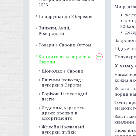
2026
Ми раді з
желе
Подарунки до 8 березня!
конц
200мл)
Знижки, Акції,
десе
Розпродажі
Запропоно
Товари з Європи Оптом
Підсумков
Кондитерські вироби з
Популярни
Європи
У чому 
Шоколад з Європи
Насампере
Елітний шоколад і
кожна лю
цукерки з Європи
Всього з 
Горіхові і шоколадні
порції на
пасти
Точну про
Леденцы, карамель,
ви можете
драже орешки в
Вміст пак
ассортименте
хвилини д
Желейні і жувальні
Після вик
цукерки, жуйки
години ви