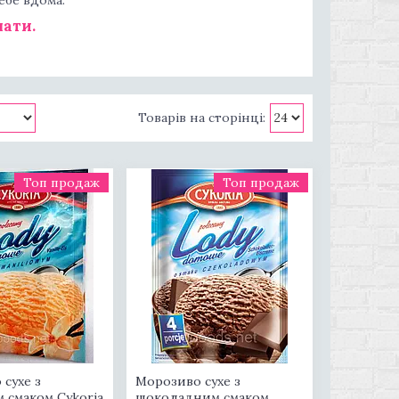
лати.
Топ продаж
Топ продаж
сухе з
Морозиво сухе з
 смаком Cykoria
шоколадним смаком