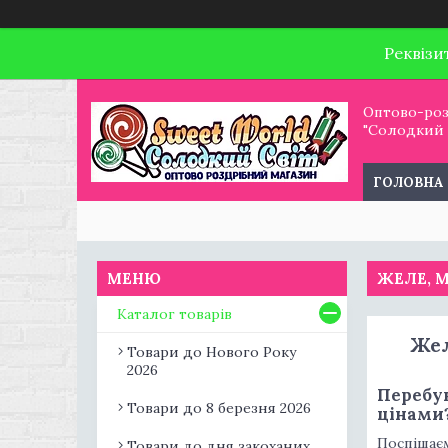
Реквізи
Оптово-роз
"Солодкий С
ГОЛОВНА
ЖЕЛЕ, М
Каталог товарів
Жел
Товари до Нового Року
2026
Перебув
Товари до 8 березня 2026
цінами
Поспішаєм
Товари до дня закоханих