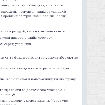
 імпортного виробництва, в числі якої:
арамель, полуниця, ваніль і так далі);
а-виробник Австрія, номінальний обсяг
 як в роздріб, так і на оптовій основі.
еджера нашого онлайн-ресурсу.
м серед українців.
усиль та фінансових витрат, зможе абсолютно
ої марки), вам вдасться отримати чотири
ів, щоб отримати найсмачнішу літню страву,
ься) і збити за допомогою міксера 2-4
истенції.
иманою масою, у холодильник. Через три
ебе вдома.