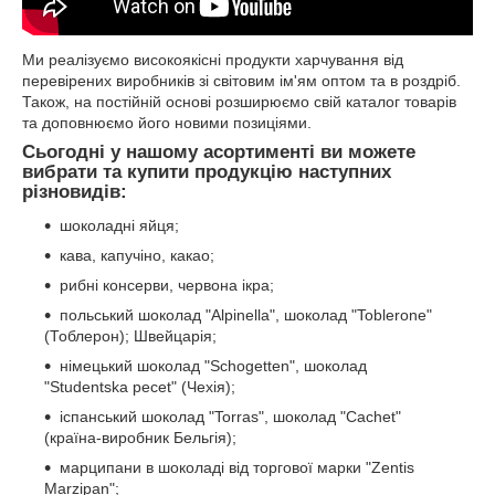
Ми реалізуємо високоякісні продукти харчування від
перевірених виробників зі світовим ім'ям оптом та в роздріб.
Також, на постійній основі розширюємо свій каталог товарів
та доповнюємо його новими позиціями.
Сьогодні у нашому асортименті ви можете
вибрати та купити продукцію наступних
різновидів:
шоколадні яйця;
кава, капучіно, какао;
рибні консерви, червона ікра;
польський шоколад "Alpinella", шоколад "Toblerone"
(Тоблерон); Швейцарія;
німецький шоколад "Schogetten", шоколад
"Studentska pecet" (Чехія);
іспанський шоколад "Torras", шоколад "Cachet"
(країна-виробник Бельгія);
марципани в шоколаді від торгової марки "Zentis
Marzipan";