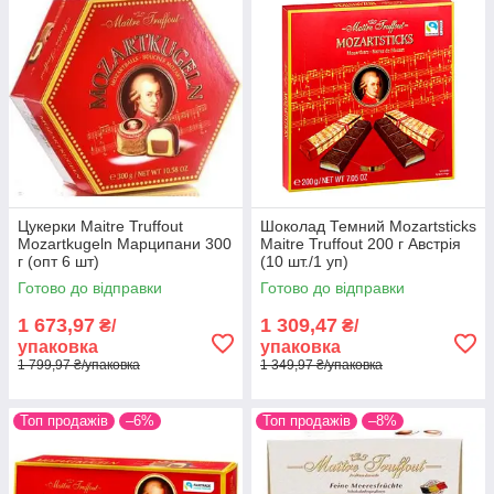
Цукерки Maitre Truffout
Шоколад Темний Mozartsticks
Mozartkugeln Марципани 300
Maitre Truffout 200 г Австрія
г (опт 6 шт)
(10 шт./1 уп)
Готово до відправки
Готово до відправки
1 673,97
1 309,47
₴/
₴/
упаковка
упаковка
1 799,97 ₴/упаковка
1 349,97 ₴/упаковка
Топ продажів
–6%
Топ продажів
–8%