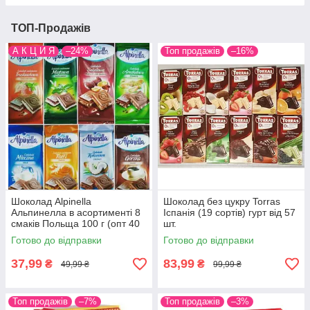
ТОП-Продажів
А К Ц И Я
–24%
Топ продажів
–16%
Шоколад Alpinella
Шоколад без цукру Torras
Альпинелла в асортименті 8
Іспанія (19 сортів) гурт від 57
смаків Польща 100 г (опт 40
шт.
шт)
Готово до відправки
Готово до відправки
37,99
83,99
₴
₴
49,99 ₴
99,99 ₴
Топ продажів
–7%
Топ продажів
–3%