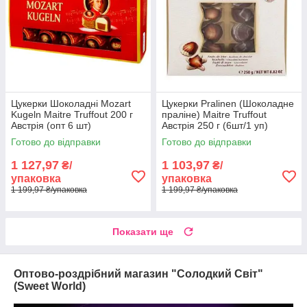
Цукерки Шоколадні Mozart
Цукерки Pralinen (Шоколадне
Kugeln Maitre Truffout 200 г
праліне) Maitre Truffout
Австрія (опт 6 шт)
Австрія 250 г (6шт/1 уп)
Готово до відправки
Готово до відправки
1 127,97
1 103,97
₴/
₴/
упаковка
упаковка
1 199,97 ₴/упаковка
1 199,97 ₴/упаковка
Показати ще
Оптово-роздрібний магазин "Солодкий Світ"
(Sweet World)