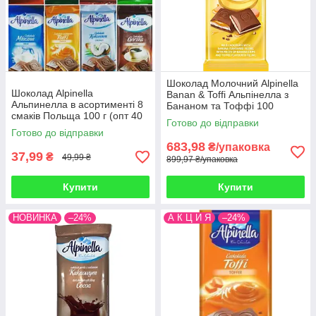
Шоколад Молочний Alpinella
Шоколад Alpinella
Banan & Toffi Альпінелла з
Альпинелла в асортименті 8
Бананом та Тоффі 100
смаків Польща 100 г (опт 40
г Польща (19 шт/1 уп)
Готово до відправки
шт)
Готово до відправки
683,98
₴/упаковка
37,99
₴
49,99 ₴
899,97 ₴/упаковка
Купити
Купити
НОВИНКА
–24%
А К Ц И Я
–24%