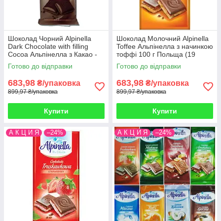
Шоколад Чорний Alpinella
Шоколад Молочний Alpinella
Dark Chocolate with filling
Toffee Альпінелла з начинкою
Cocoa Альпінелла з Какао -
тоффі 100 г Польща (19
Начинкою 100 г Польща (19
шт./1уп)
Готово до відправки
Готово до відправки
шт/1 уп)
683,98
683,98
₴/упаковка
₴/упаковка
899,97 ₴/упаковка
899,97 ₴/упаковка
Купити
Купити
А К Ц И Я
–24%
А К Ц И Я
–24%