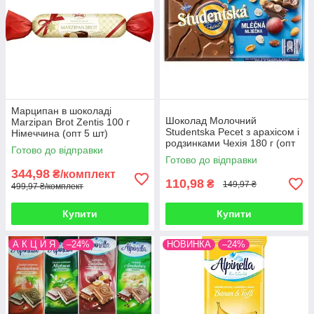
Марципан в шоколаді
Шоколад Молочний
Marzipan Brot Zentis 100 г
Studentska Pecet з арахісом і
Німеччина (опт 5 шт)
родзинками Чехія 180 г (опт
Готово до відправки
5 шт)
Готово до відправки
344,98
₴/комплект
110,98
₴
149,97 ₴
499,97 ₴/комплект
Купити
Купити
А К Ц И Я
–24%
НОВИНКА
–24%