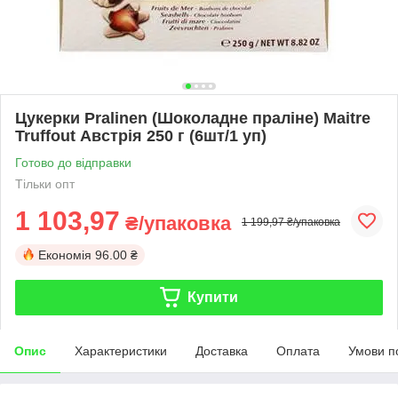
Цукерки Pralinen (Шоколадне праліне) Maitre
Truffout Австрія 250 г (6шт/1 уп)
Готово до відправки
Тільки опт
1 103,97
₴/упаковка
1 199,97 ₴/упаковка
Економія
96.00 ₴
Купити
Опис
Характеристики
Доставка
Оплата
Умови п