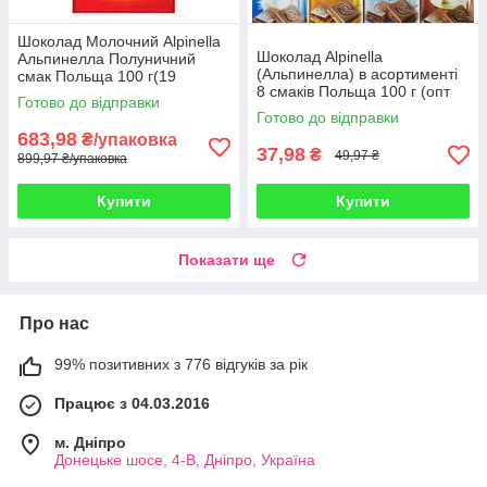
Шоколад Молочний Alpinella
Шоколад Alpinella
Альпинелла Полуничний
(Альпинелла) в асортименті
смак Польща 100 г(19
8 смаків Польща 100 г (опт
шт/1уп)
Готово до відправки
24 шт)
Готово до відправки
683,98
₴/упаковка
37,98
₴
49,97 ₴
899,97 ₴/упаковка
Купити
Купити
Показати ще
Про нас
99% позитивних з 776 відгуків за рік
Працює з 04.03.2016
м. Дніпро
Донецьке шосе, 4-В, Дніпро, Україна