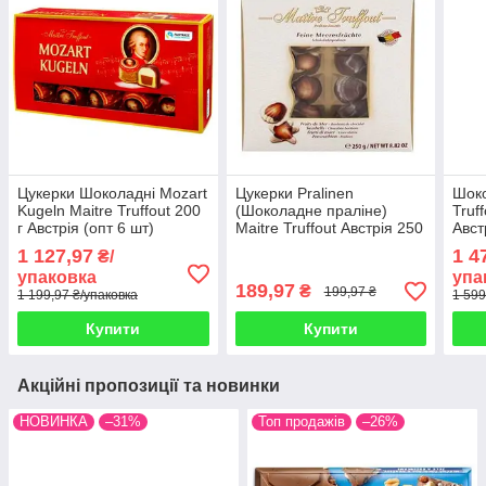
Цукерки Шоколадні Mozart
Цукерки Pralinen
Шоко
Kugeln Maitre Truffout 200
(Шоколадне праліне)
Truf
г Австрія (опт 6 шт)
Maitre Truffout Австрія 250
Авст
г
1 127,97
1 4
₴/
упаковка
упа
189,97
₴
199,97 ₴
1 199,97 ₴/упаковка
1 599
Купити
Купити
Акційні пропозиції та новинки
НОВИНКА
–31%
Топ продажів
–26%