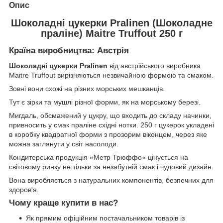
Опис
Шоколадні цукерки Pralinen (Шоколадне
праліне) Maitre Truffout 250 г
Країна виробництва: Австрія
Шоколадні цукерки Pralinen
від австрійського виробника
Maitre Truffout вирізняються незвичайною формою та смаком.
Зовні вони схожі на різних морських мешканців.
Тут є зірки та мушлі різної форми, як на морському березі.
Мигдаль, обсмажений у цукру, що входить до складу начинки,
привносить у смак праліне східні нотки. 250 г цукерок укладені
в коробку квадратної форми з прозорим віконцем, через яке
можна заглянути у світ насолоди.
Кондитерська продукція «Метр Трюффо» цінується на
світовому ринку не тільки за незабутній смак і чудовий дизайн.
Вона виробляється з натуральних компонентів, безпечних для
здоров'я.
Чому краще купити в нас?
Як прямим офіційним постачальником товарів із