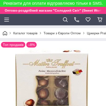
Реквізити для оплати відправляємо тільки в SMS.
Оптово-роздрібний магазин "Солодкий Світ" (Sweet World)
Каталог товарів
Товари з Європи Оптом
Цукерки Pral
Топ продажів
–8%