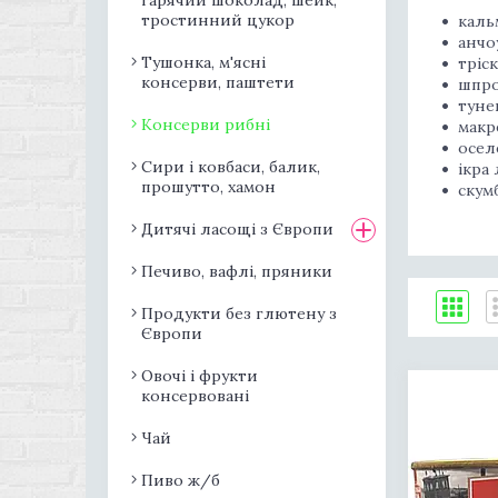
гарячий шоколад, шейк,
тростинний цукор
каль
анчо
Тушонка, м'ясні
тріск
консерви, паштети
шпро
туне
Консерви рибні
макр
осел
Сири і ковбаси, балик,
ікра 
прошутто, хамон
скумб
Дитячі ласощі з Європи
Печиво, вафлі, пряники
Продукти без глютену з
Європи
Овочі і фрукти
консервовані
Чай
Пиво ж/б