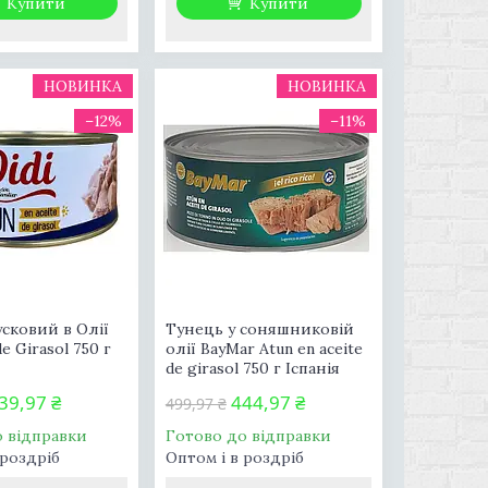
Купити
Купити
НОВИНКА
НОВИНКА
–12%
–11%
сковий в Олії
Тунець у соняшниковій
de Girasol 750 г
олії BayMar Atun en aceite
de girasol 750 г Іспанія
39,97 ₴
444,97 ₴
499,97 ₴
о відправки
Готово до відправки
 роздріб
Оптом і в роздріб