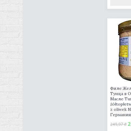
Филе Же
Тунца в 
Масле Tu
żółtopłetw
z oliwek N
Германи
2
249,97 ₴