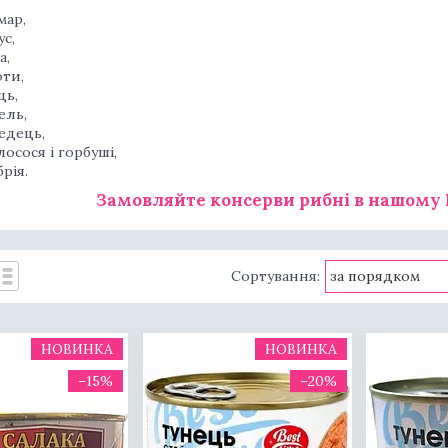
мар,
ус,
а,
ти,
ць,
ель,
едець,
лосося і горбуші,
рія.
Замовляйте консерви рибні в нашому 
НОВИНКА
НОВИНКА
–15%
–20%