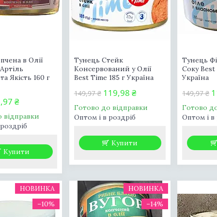
пчена в Олії
Тунець Стейк
Тунець Фі
 Артіль
Консервований у Олії
Соку Best 
та Якість 160 г
Best Time 185 г Україна
Україна
119,98 ₴
1
149,97 ₴
149,97 ₴
,97 ₴
Готово до відправки
Готово д
о відправки
Оптом і в роздріб
Оптом і в
 роздріб
Купити
Купити
НОВИНКА
НОВИНКА
–10%
–14%