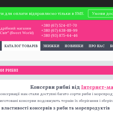
ти для оплати відправляємо тільки в SMS.
Умови до
+380 (67) 524-07-70
дрібний магазин
+380 (67) 638-88-99
віт" (Sweet World)
+380 (93) 875-64-46
КАТАЛОГ ТОВАРІВ
ЗНИЖКИ
НОВИНКИ
ПРО НАС
К
ВИ РИБНІ
Консерви рибні від
Інтернет-ма
онсервації нам стали доступні багато сорти риби і морепроду
иготовані консерви подовжують термін їх зберігання і збері
 властивості консервів з риби та морепродуктів