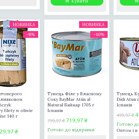
Купити
НОВИНКА
НОВИНКА
–8%
–10%
лтоперого
Тунець Філе у Власному
Тунець Ку
Оливковом
Соку BayMar Atún al
Didi Atun 
ńczyk
Natural Баймар 1705 г
Іспанія
y filety w oliwie
Іспанія
4
499,97 ₴
ixe 140 г
719,97 ₴
799,97 ₴
я
Готово д
Готово до відправки
Оптом і в
29,97 ₴