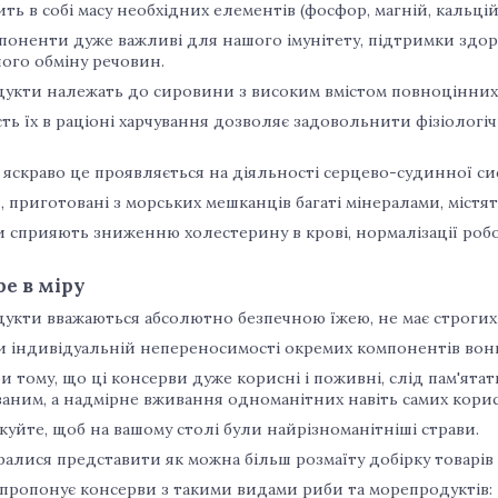
ить в собі масу необхідних елементів (фосфор, магній, кальцій,
мпоненти дуже важливі для нашого імунітету, підтримки здоров'
ого обміну речовин.
кти належать до сировини з високим вмістом повноцінних бі
ть їх в раціоні харчування дозволяє задовольнити фізіологі
яскраво це проявляється на діяльності серцево-судинної си
 приготовані з морських мешканців багаті мінералами, містять
и сприяють зниженню холестерину в крові, нормалізації ро
ре в міру
укти вважаються абсолютно безпечною їжею, не має строгих
и індивідуальній непереносимості окремих компонентів вони
при тому, що ці консерви дуже корисні і поживні, слід пам'ята
ваним, а надмірне вживання одноманітних навіть самих кори
куйте, щоб на вашому столі були найрізноманітніші страви.
алися представити як можна більш розмаїту добірку товарів 
пропонує консерви з такими видами риби та морепродуктів: