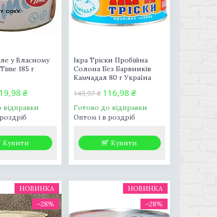
ле у Власному
Ікра Тріски Пробійна
Time 185 г
Солона Без Барвників
Камчадал 80 г Україна
19,98 ₴
116,98 ₴
149,97 ₴
о відправки
Готово до відправки
 роздріб
Оптом і в роздріб
Купити
Купити
НОВИНКА
НОВИНКА
–28%
–28%