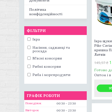
Документи
Політика
конфіденційності
ФІЛЬТРИ
Ікра
Ікра щуки
Pike Cavi
Насіння, саджанці та
кришка Па
розсада
Латвія
М'ясні консерви
1
149,97 ₴
Рибні консерви
Готово д
Риба і морепродукти
Оптом і в
ГРАФІК РОБОТИ
Понеділок
00:30
23:30
Вівторок
00:30
23:30