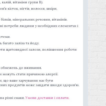
 калій, вітаміни групи В).
я кісток, нігтів, волосся, шкіри,
лків, мінеральних речовин, вітамінів.
чні потреби людини у необхідних елементах і
стеми.
 багато заліза та йоду.
боти щитовидної залози, поліпшення роботи
 обмежень до вживання.
 можуть стати причиною алергії.
ти, що ваше харчування має бути
сних продуктів може завдати шкоди здоров'ю.
на різні смаки.
Умови доставки і оплати.