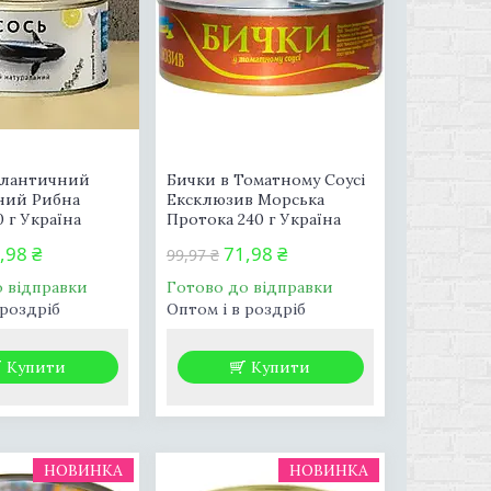
тлантичний
Бички в Томатному Соусі
ний Рибна
Ексклюзив Морська
0 г Україна
Протока 240 г Україна
,98 ₴
71,98 ₴
99,97 ₴
о відправки
Готово до відправки
 роздріб
Оптом і в роздріб
Купити
Купити
НОВИНКА
НОВИНКА