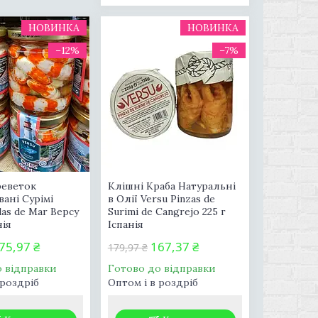
НОВИНКА
НОВИНКА
–12%
–7%
реветок
Клішні Краба Натуральні
ані Сурімі
в Олії Versu Pinzas de
as de Mar Версу
Surimi de Cangrejo 225 г
нія
Іспанія
75,97 ₴
167,37 ₴
179,97 ₴
о відправки
Готово до відправки
 роздріб
Оптом і в роздріб