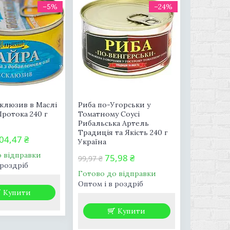
–5%
–24%
клюзив в Маслі
Риба по-Угорськи у
ротока 240 г
Томатному Соусі
Рибальська Артель
Традиція та Якість 240 г
04,47 ₴
Україна
о відправки
75,98 ₴
99,97 ₴
 роздріб
Готово до відправки
Оптом і в роздріб
Купити
Купити