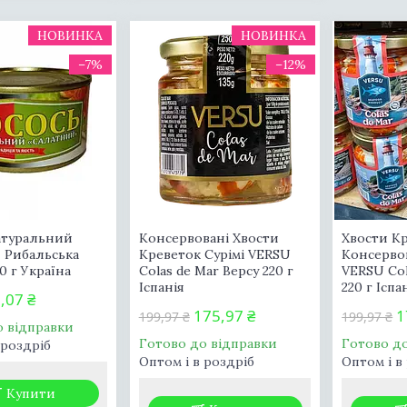
НОВИНКА
НОВИНКА
–7%
–12%
атуральний
Консервовані Хвости
Хвости К
 Рибальська
Креветок Сурімі VERSU
Консервов
0 г Україна
Colas de Mar Версу 220 г
VERSU Col
Іспанія
220 г Іспа
,07 ₴
175,97 ₴
1
199,97 ₴
199,97 ₴
о відправки
Готово до відправки
Готово д
 роздріб
Оптом і в роздріб
Оптом і в
Купити