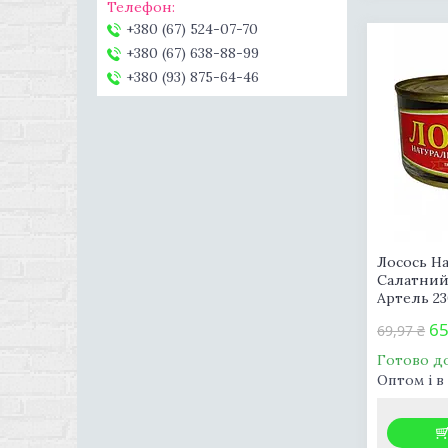
+380 (67) 524-07-70
+380 (67) 638-88-99
+380 (93) 875-64-46
Лосось Н
Салатний
Артель 23
65
69,97 ₴
Готово д
Оптом і в