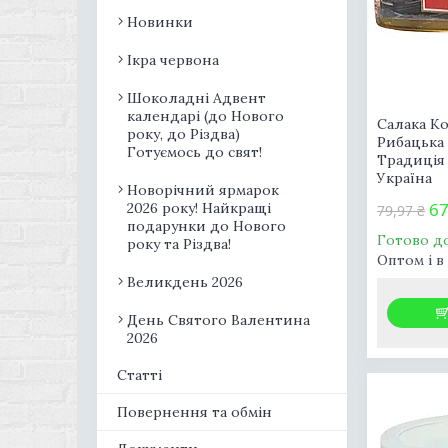
Новинки
Ікра червона
Шоколадні Адвент
календарі (до Нового
Салака Ко
року, до Різдва)
Рибацька
Готуємось до свят!
Традиція 
Україна
Новорічний ярмарок
67
2026 року! Найкращі
79,97 ₴
подарунки до Нового
Готово д
року та Різдва!
Оптом і в
Великдень 2026
День Святого Валентина
2026
Статті
Повернення та обмін