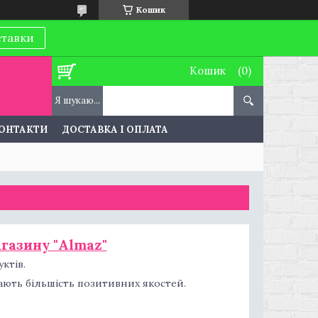
Кошик
ставки
Кошик
ОНТАКТИ
ДОСТАВКА І ОПЛАТА
газину "Almaz"
ктів.
гають більшість позитивних якостей.