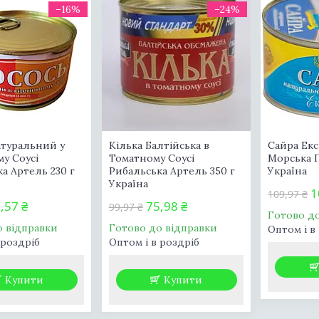
–16%
–24%
атуральний у
Кілька Балтійська в
Сайра Екс
у Соусі
Томатному Соусі
Морська П
а Артель 230 г
Рибальська Артель 350 г
Україна
Україна
1
109,97 ₴
,57 ₴
75,98 ₴
99,97 ₴
Готово д
о відправки
Готово до відправки
Оптом і в
 роздріб
Оптом і в роздріб
Купити
Купити