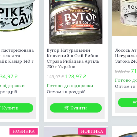
 пастеризована
Вугор Натуральний
Лосось А
ar ключ та
Копчений в Олії Рибна
Натураль
йк Кавіар 140 г
Страва Рибацька Артіль
Затока 24
230 г Україна
71
99,97 ₴
34,97 ₴
128,97 ₴
149,97 ₴
Готово д
о відправки
Готово до відправки
Оптом і в
 роздріб
Оптом і в роздріб
Купити
Купити
НОВИНКА
НОВИНКА