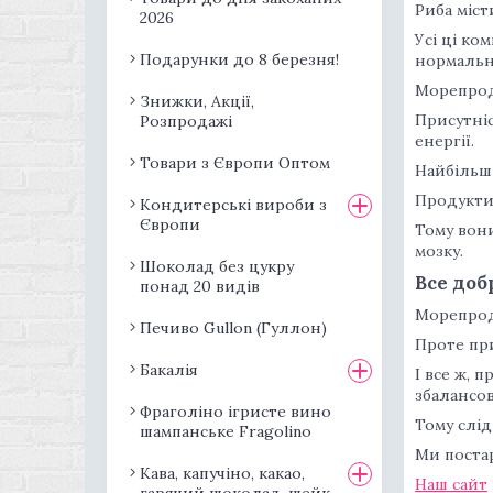
Риба міст
2026
Усі ці ко
Подарунки до 8 березня!
нормальн
Морепроду
Знижки, Акції,
Присутніс
Розпродажі
енергії.
Товари з Європи Оптом
Найбільш 
Продукти,
Кондитерські вироби з
Європи
Тому вон
мозку.
Шоколад без цукру
Все доб
понад 20 видів
Морепрод
Печиво Gullon (Гуллон)
Проте пр
Бакалія
І все ж, 
збалансо
Фраголіно ігристе вино
Тому слід
шампанське Fragolino
Ми постар
Кава, капучіно, какао,
Наш сайт