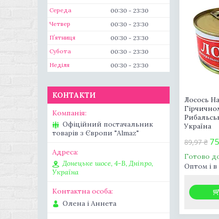
Середа
00:30
23:30
Четвер
00:30
23:30
Пʼятниця
00:30
23:30
Субота
00:30
23:30
Неділя
00:30
23:30
КОНТАКТИ
Лосось Н
Гірчичном
Рибальськ
Офіційний постачальник
Україна
товарів з Європи "Almaz"
75
89,97 ₴
Готово д
Донецьке шосе, 4-В, Дніпро,
Оптом і в
Україна
Олена і Аннета