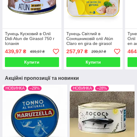
Тунець Кусковий в Олії
Тунець Світлий в
Туне
Didi Atun de Girasol 750 г
Соняшниковій олії Atún
Олії
Іспанія
Claro en gira de girasol
en a
Family 6шт*70г Іспанія
Іспа
439,97
257,97
464
₴
₴
499,97 ₴
299,97 ₴
Купити
Купити
Акційні пропозиції та новинки
НОВИНКА
–29%
НОВИНКА
–28%