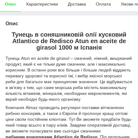
Опис
Характеристики
Доставка
Оплата
Умови п
Опис
Тунець в соняшниковій олії кусковий
Atlantico de Redisco Atun en aceite de
girasol 1000 м Іспанія
Тунець Atun en aceite de girasol – смачний, ніжний, вишуканий
продукт, який є не тільки дуже смачним, але і максимально
корисним. В останні роки все більше і більше людей віддають
перевагу здорової та корисної їжі, і вибір якісної морської
риби для багатьох має принципове значення. Це відбувається
в зв'язку з тим, що саме морська риба містить максимальну
кількість вітамінів, мінералів, необхідних мікроелементів, які
вкрай необхідні будь-якого організму.
Компанія Almaz проводить регулярні поставки вітчизняних
рибних консервів, а також з Європи й пропонує кращі оптові
ціни своїм постійним клієнтам. Тут Ви зможете придбати будь-
який товар всього в пару кліків. Завдяки оперативній доставці,
ви зможете поласувати вже сьогодні смачними
рибними
консервами Atlantico de Redisco
. Під ретельним