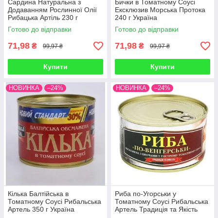
Сардина Натуральна з
Бички в Томатному Соусі
Додаванням Рослинної Олії
Ексклюзив Морська Протока
Рибацька Артiль 230 г
240 г Україна
Україна
Готово до відправки
Готово до відправки
71,98
71,98
₴
₴
99,97 ₴
99,97 ₴
Купити
Купити
НОВИНКА
–24%
НОВИНКА
–24%
Кілька Балтійська в
Риба по-Угорськи у
Томатному Соусі Рибальська
Томатному Соусі Рибальська
Артель 350 г Україна
Артель Традиція та Якість
240 г Україна