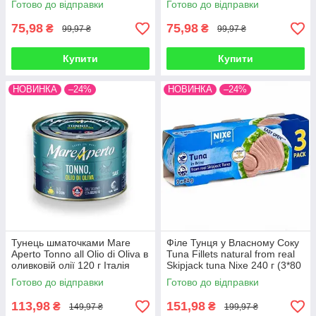
Готово до відправки
Готово до відправки
75,98
75,98
₴
₴
99,97 ₴
99,97 ₴
Купити
Купити
НОВИНКА
–24%
НОВИНКА
–24%
Тунець шматочками Mare
Філе Тунця у Власному Соку
Aperto Tonno all Olio di Oliva в
Tuna Fillets natural from real
оливковій олії 120 г Італія
Skipjack tuna Nixe 240 г (3*80
г) Німеччина
Готово до відправки
Готово до відправки
113,98
151,98
₴
₴
149,97 ₴
199,97 ₴