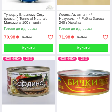
Тунець у Власному Соку
Лосось Атлантичний
(розсолі) Tonno al Naturale
Натуральний Рибна Затока
Maruzzella 100 г Італія
240 г Україна
Готово до відправки
Готово до відправки
70,98
71,98
₴
₴
99,97 ₴
99,97 ₴
Купити
Купити
НОВИНКА
–28%
НОВИНКА
–28%