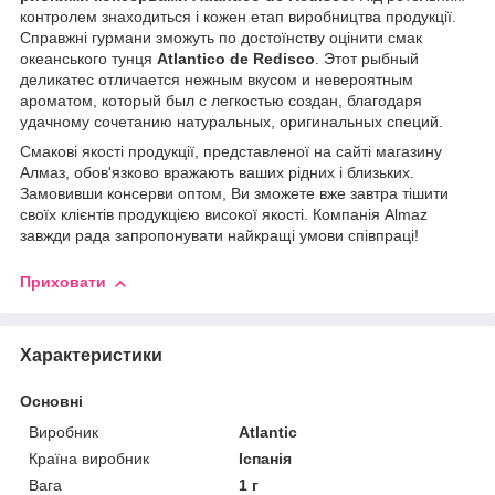
контролем знаходиться і кожен етап виробництва продукції.
Справжні гурмани зможуть по достоїнству оцінити смак
океанського тунця
Atlantico de Redisco
. Этот рыбный
деликатес отличается нежным вкусом и невероятным
ароматом, который был с легкостью создан, благодаря
удачному сочетанию натуральных, оригинальных специй.
Смакові якості продукції, представленої на сайті магазину
Алмаз, обов'язково вражають ваших рідних і близьких.
Замовивши консерви оптом, Ви зможете вже завтра тішити
своїх клієнтів продукцією високої якості. Компанія Almaz
завжди рада запропонувати найкращі умови співпраці!
Приховати
Характеристики
Основні
Виробник
Atlantic
Країна виробник
Іспанія
Вага
1 г