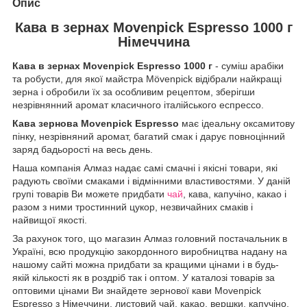
Опис
Кава в зернах Movenpick Espresso 1000 г
Німеччина
Кава в зернах Movenpick Espresso 1000 г
- суміш арабіки
та робусти, для якої майстра Mövenpick відібрали найкращі
зерна і обробили їх за особливим рецептом, зберігши
незрівнянний аромат класичного італійського еспрессо.
Кава зернова Movenpick Espresso
має ідеальну оксамитову
пінку, незрівняний аромат, багатий смак і дарує повноцінний
заряд бадьорості на весь день.
Наша компанія Алмаз надає самі смачні і якісні товари, які
радують своїми смаками і відмінними властивостями. У даній
групі товарів Ви можете придбати
чай
, кава, капучіно, какао і
разом з ними тростинний цукор, незвичайних смаків і
найвищої якості.
За рахунок того, що магазин Алмаз головний постачальник в
Україні, всю продукцію закордонного виробництва надану на
нашому сайті можна придбати за кращими цінами і в будь-
якій кількості як в роздріб так і оптом. У каталозі товарів за
оптовими цінами Ви знайдете зернової кави Movenpick
Espresso з Німеччини, листовий чай, какао, вершки, капучіно,