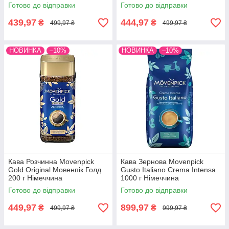
Готово до відправки
Готово до відправки
439,97
444,97
₴
₴
499,97 ₴
499,97 ₴
НОВИНКА
–10%
НОВИНКА
–10%
Кава Розчинна Movenpick
Кава Зернова Movenpick
Gold Original Мовенпік Голд
Gusto Italiano Crema Intensa
200 г Німеччина
1000 г Німеччина
Готово до відправки
Готово до відправки
449,97
899,97
₴
₴
499,97 ₴
999,97 ₴