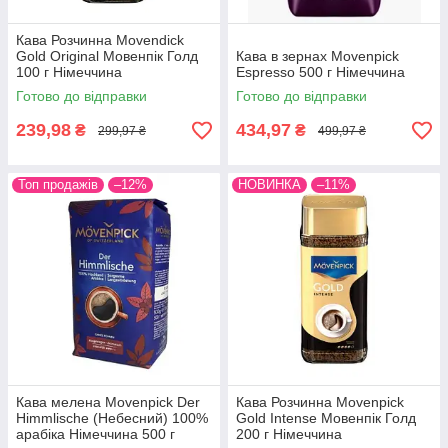
Кава Розчинна Movendick
Gold Original Мовенпік Голд
Кава в зернах Movenpick
100 г Німеччина
Espresso 500 г Німеччина
Готово до відправки
Готово до відправки
239,98
434,97
₴
₴
299,97 ₴
499,97 ₴
Топ продажів
–12%
НОВИНКА
–11%
Кава мелена Movenpick Der
Кава Розчинна Movenpick
Himmlische (Небесний) 100%
Gold Intense Мовенпік Голд
арабіка Німеччина 500 г
200 г Німеччина