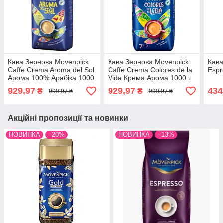
Кава Зернова Movenpick
Кава Зернова Movenpick
Кава
Caffe Crema Aroma del Sol
Caffe Crema Colores de la
Espr
Арома 100% Арабіка 1000
Vida Крема Арома 1000 г
г Німеччина
Німеччина
929,97
929,97
434
₴
₴
999,97 ₴
999,97 ₴
Акційні пропозиції та новинки
НОВИНКА
–20%
НОВИНКА
–13%