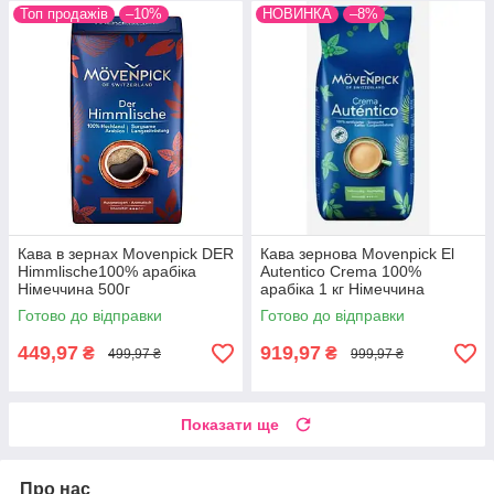
Топ продажів
–10%
НОВИНКА
–8%
Кава в зернах Movenpick DER
Кава зернова Movenpick El
Himmlische100% арабіка
Autentico Crema 100%
Німеччина 500г
арабіка 1 кг Німеччина
Готово до відправки
Готово до відправки
449,97
919,97
₴
₴
499,97 ₴
999,97 ₴
Показати ще
Про нас