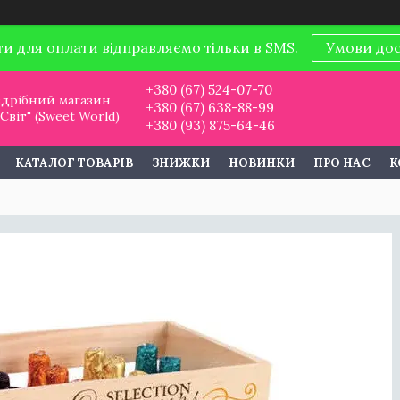
ти для оплати відправляємо тільки в SMS.
Умови до
+380 (67) 524-07-70
дрібний магазин
+380 (67) 638-88-99
віт" (Sweet World)
+380 (93) 875-64-46
КАТАЛОГ ТОВАРІВ
ЗНИЖКИ
НОВИНКИ
ПРО НАС
К