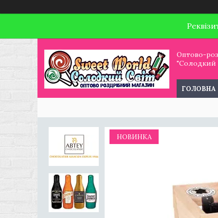
Реквізи
Оптово-роз
"Солодкий С
ГОЛОВНА
НОВИНКА