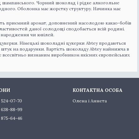
 шампанського. Чорний шоколад і рідке алкогольне
ного. Оболонка має жорстку структуру. Начинка має
ають приємний аромат, доповнений насолодою какао-бобів
ластивостей даної солодощі сподобається всій родині.
 народження чи ювілей.
 цукерки. Німецькі шоколадні цукерки Abtey продаються
штук на подарунки. Вартість шоколаду Abtey найнижча в
- є всесвітньо визнаним виробником якісних європейських
) 524-07-70
Олена і Аннета
) 638-88-99
) 875-64-46