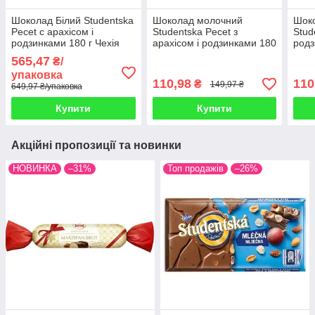
Шоколад Білий Studentska
Шоколад молочний
Шок
Pecet c арахісом і
Studentska Pecet з
Stud
родзинками 180 г Чехія
арахісом і родзинками 180
родз
(опт 5 шт)
г Чехія
Чехі
565,47
₴/
упаковка
110,98
110
₴
149,97 ₴
649,97 ₴/упаковка
Купити
Купити
Акційні пропозиції та новинки
НОВИНКА
–31%
Топ продажів
–26%