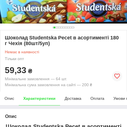
Шоколад Studentska Pecet в асортименті 180
г Чехія (80шт/5уп)
Немає в наявності
Тільки опт
59,33
₴
Мінімальне замовлення — 64 шт.
Мінімальна сума замовлення на сайті — 200 ₴
Опис
Характеристики
Доставка
Оплата
Умови 
Опис
Шоколад Studentska Pecet в асортименті