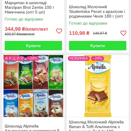
Марципан в шоколаді
Шоколад Молочний
Marzipan Brot Zentis 100 г
Studentska Pecet з арахісом і
Німеччина (опт 5 шт)
родзинками Чехія 180 г (опт
Готово до відправки
5 шт)
Готово до відправки
344,98
₴/комплект
110,98
₴
149,97 ₴
499,97 ₴/комплект
Купити
Купити
А К Ц И Я
–24%
НОВИНКА
–24%
Шоколад Молочний Alpinella
Шоколад Alpinella
Banan & Toffi Альпінелла з
Альпинелла в асортименті 8