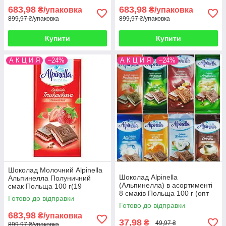
683,98
683,98
₴/упаковка
₴/упаковка
899,97 ₴/упаковка
899,97 ₴/упаковка
Купити
Купити
А К Ц И Я
–24%
А К Ц И Я
–24%
Шоколад Молочний Alpinella
Шоколад Alpinella
Альпинелла Полуничний
(Альпинелла) в асортименті
смак Польща 100 г(19
8 смаків Польща 100 г (опт
шт/1уп)
Готово до відправки
24 шт)
Готово до відправки
683,98
₴/упаковка
37,98
₴
49,97 ₴
899,97 ₴/упаковка