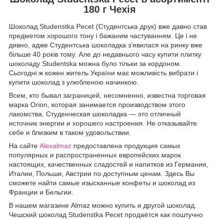
180 г Чехія
Шоколад Studenstka Pecet (Студентська друк) вже давно став
предметом хорошого тону і бажаним частуванням. Це і не
дивно, адже Студентська шоколадка з'явилася на ринку вже
більше 40 років тому. Але до недавнього часу купити плитку
шоколаду Studentska можна було тільки за кордоном.
Сьогодні ж кожен житель України має можливість вибрати і
купити шоколад з улюбленою начинкою.
Всем, кто бывал заграницей, несомненно, известна торговая
марка Orion, которая занимается производством этого
лакомства. Студенческая шоколадка — это отличный
источник энергии и хорошего настроения. Не отказывайте
себе и близким в таком удовольствии.
На сайте
Alexalmaz
предоставлена продукция самых
популярных и распространенных европейских марок
настоящих, качественных сладостей и напитков из Германии,
Италии, Польши, Австрии по доступным ценам. Здесь Вы
сможете найти самые изысканные конфеты и шоколад из
Франции и Бельгии.
В нашем магазине Almaz можно купить и другой шоколад.
Чешский шоколад Studenstka Pecet продаётся как поштучно