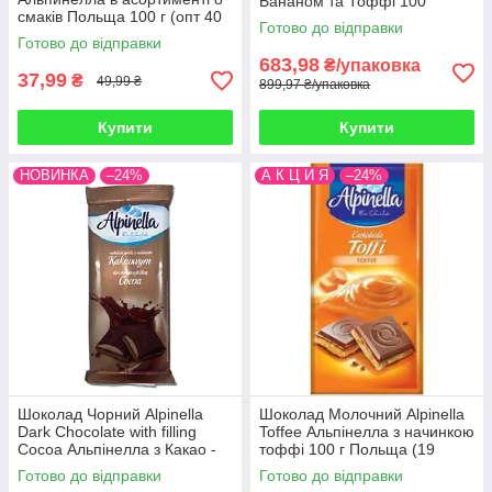
Бананом та Тоффі 100
смаків Польща 100 г (опт 40
г Польща (19 шт/1 уп)
Готово до відправки
шт)
Готово до відправки
683,98
₴/упаковка
37,99
₴
49,99 ₴
899,97 ₴/упаковка
Купити
Купити
НОВИНКА
–24%
А К Ц И Я
–24%
Шоколад Чорний Alpinella
Шоколад Молочний Alpinella
Dark Chocolate with filling
Toffee Альпінелла з начинкою
Cocoa Альпінелла з Какао -
тоффі 100 г Польща (19
Начинкою 100 г Польща (19
шт./1уп)
Готово до відправки
Готово до відправки
шт/1 уп)