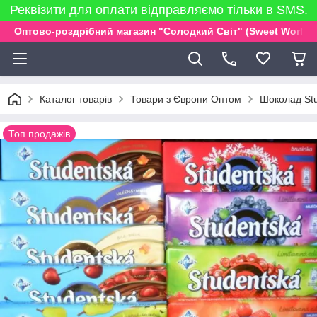
Реквізити для оплати відправляємо тільки в SMS.
Оптово-роздрібний магазин "Солодкий Світ" (Sweet World)
Каталог товарів
Товари з Європи Оптом
Шоколад Stu
Топ продажів