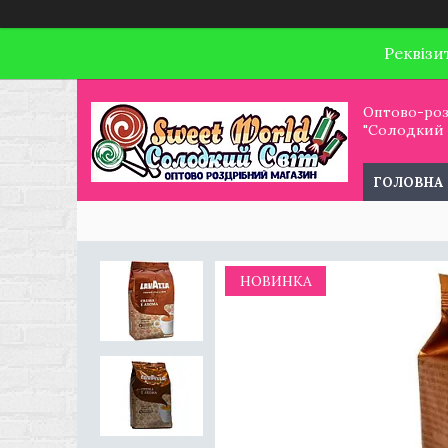
Реквізи
Оптово-роз
"Солодкий С
ГОЛОВНА
НОВИНКА