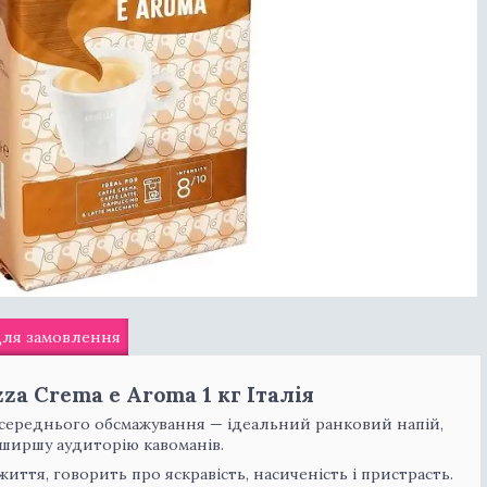
для замовлення
za Crema e Aroma 1 кг Італія
a середнього обсмажування — ідеальний ранковий напій,
йширшу аудиторію кавоманів.
 життя, говорить про яскравість, насиченість і пристрасть.