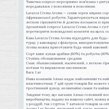
Чашечка еспресо нерозривно пов'язана з ритуа
передавалася з покоління в покоління.
Lavazza Crema Aroma — суміш зерен міцних сор
Африканської робусти. Характеризується вира
легкою гіркуватістю й довгим посмаком із п
Ароматний еспресо Lavazza Crema Aroma з гус
перетворити повсякденні моменти на щось о
Кава Lavazza Crema Aroma підходить для будь
турці, у кавоварці з фільтром, використовуюч
Aroma можна приготувати будь-який кавовий на
Сорт кави: купаж арабіки (60%) та робусти (40%
Ступінь обсмажування: средняя
Смак: збалансований, насичений, з легкою гі
нотами та вираженою кислинкою
Вага: 1 кг
Наша компанія Алмаз надає найсмачніші та найя
властивостями. У цій групі товарів Ви можете п
тростинний цукор, незвичайні смаки та найви
Завдяки тому, що магазин Алмаз головний пос
виробництва, надану на нашому сайті, можна п
у роздріб, так і гуртом. У каталозі товарів за
Aroma 1 кг Італія, листовий чай, какао, вершки