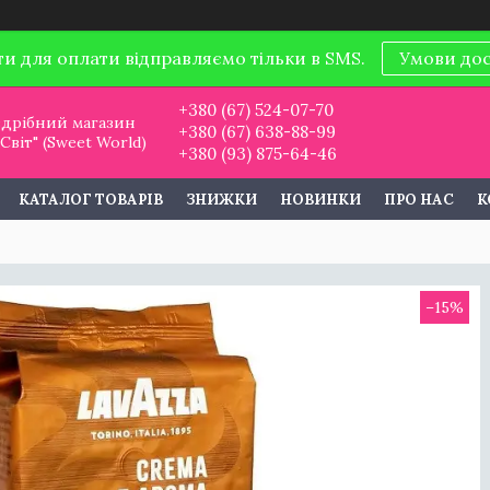
ти для оплати відправляємо тільки в SMS.
Умови до
+380 (67) 524-07-70
дрібний магазин
+380 (67) 638-88-99
віт" (Sweet World)
+380 (93) 875-64-46
КАТАЛОГ ТОВАРІВ
ЗНИЖКИ
НОВИНКИ
ПРО НАС
К
–15%