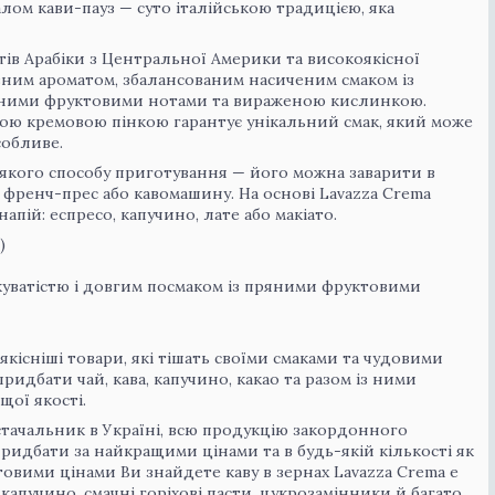
лом кави-пауз — суто італійською традицією, яка
тів Арабіки з Центральної Америки та високоякісної
зним ароматом, збалансованим насиченим смаком із
ряними фруктовими нотами та вираженою кислинкою.
тою кремовою пінкою гарантує унікальний смак, який може
собливе.
-якого способу приготування — його можна заварити в
и френч-прес або кавомашину. На основі Lavazza Crema
пій: еспресо, капучино, лате або макіато.
)
ркуватістю і довгим посмаком із пряними фруктовими
кісніші товари, які тішать своїми смаками та чудовими
ридбати чай, кава, капучино, какао та разом із ними
щої якості.
тачальник в Україні, всю продукцію закордонного
ридбати за найкращими цінами та в будь-якій кількості як
 оптовими цінами Ви знайдете каву в зернах Lavazza Crema e
, капучино, смачні горіхові пасти, цукрозамінники й багато