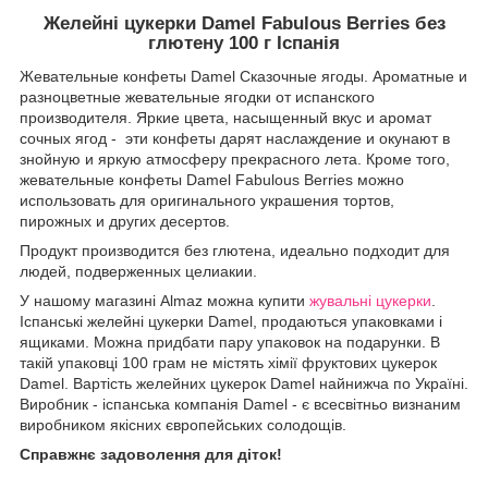
Желейні цукерки Damel Fabulous Berries без
глютену 100 г Іспанія
Жевательные конфеты Damel Сказочные ягоды. Ароматные и
разноцветные жевательные ягодки от испанского
производителя. Яркие цвета, насыщенный вкус и аромат
сочных ягод - эти конфеты дарят наслаждение и окунают в
знойную и яркую атмосферу прекрасного лета. Кроме того,
жевательные конфеты Damel Fabulous Berries можно
использовать для оригинального украшения тортов,
пирожных и других десертов.
Продукт производится без глютена, идеально подходит для
людей, подверженных целиакии.
У нашому магазині Almaz можна купити
жувальні цукерки
.
Іспанські желейні цукерки Damel, продаються упаковками і
ящиками. Можна придбати пару упаковок на подарунки. В
такій упаковці 100 грам не містять хімії фруктових цукерок
Damel. Вартість желейних цукерок Damel найнижча по Україні.
Виробник - іспанська компанія Damel - є всесвітньо визнаним
виробником якісних європейських солодощів.
Справжнє задоволення для діток!