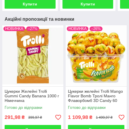
Купити
Купити
Акційні пропозиції та новинки
НОВИНКА
–27%
НОВИНКА
–26%
Цукерки Желейні Trolli
Цукерки желейні Trolli Mango
Gummi Candy Banana 1000 г
Flavor Bomb Тролі Манго
Німеччина
Флаворбомб 3D Candy 60
штук 1128 г Німеччина
Готово до відправки
Готово до відправки
291,98
1 109,98
₴
₴
399,97 ₴
1 499,97 ₴