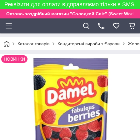
Реквізити для оплати відправляємо тільки в SMS.
Оптово-роздрібний магазин "Солодкий Світ" (Sweet World)
Каталог товарів
Кондитерські вироби з Європи
Желей
НОВИНКИ