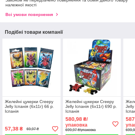
належної якості
Всі умови повернення
Подібні товари компанії
Желейні цукерки Creepy
Желейні цукерки Creepy
Желе
Jelly Іспанія (6х11г) 66 р.
Jelly Іспанія (6х11г) 690 р.
Jelly
Іспанія
Іспанія
Іспа
580,98
587
₴/
упаковка
упа
57,38
₴
69,97 ₴
699,97 ₴/упаковка
699,9