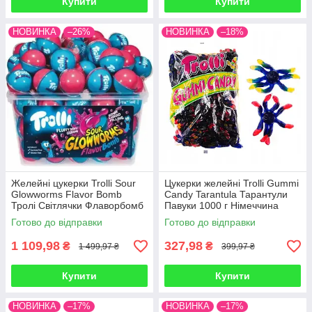
Купити
Купити
НОВИНКА
–26%
НОВИНКА
–18%
Желейні цукерки Trolli Sour
Цукерки желейні Trolli Gummi
Glowworms Flavor Bomb
Candy Tarantula Тарантули
Тролі Світлячки Флаворбомб
Павуки 1000 г Німеччина
60 штук 1128 г Німеччина
Готово до відправки
Готово до відправки
1 109,98
327,98
₴
₴
1 499,97 ₴
399,97 ₴
Купити
Купити
НОВИНКА
–17%
НОВИНКА
–17%