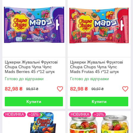
Цукерки Жувальні Фруктові
Цукерки Жувальні Фруктові
Chupa Chups Чупа Чупс
Chupa Chups Чупа Чупс
Mads Berries 45 г*12 штук
Mads Frutas 45 г*12 штук
(Упаковка) Іспанія
(Упаковка) Іспанія
Готово до відправки
Готово до відправки
82,98
82,98
₴
₴
99,97 ₴
99,97 ₴
Купити
Купити
НОВИНКА
–16%
НОВИНКА
–16%