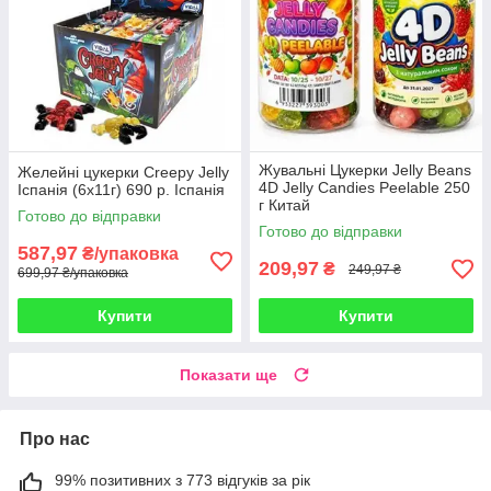
Жувальні Цукерки Jelly Beans
Желейні цукерки Creepy Jelly
4D Jelly Candies Peelable 250
Іспанія (6х11г) 690 р. Іспанія
г Китай
Готово до відправки
Готово до відправки
587,97
₴/упаковка
209,97
₴
249,97 ₴
699,97 ₴/упаковка
Купити
Купити
Показати ще
Про нас
99% позитивних з 773 відгуків за рік