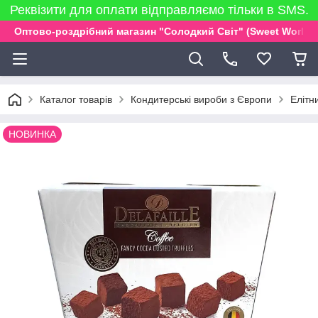
Реквізити для оплати відправляємо тільки в SMS.
Оптово-роздрібний магазин "Солодкий Світ" (Sweet World)
Каталог товарів
Кондитерські вироби з Європи
Елітн
НОВИНКА