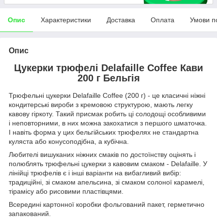
Опис
Характеристики
Доставка
Оплата
Умови п
Опис
Цукерки трюфелі Delafaille Coffee Кави
200 г Бельгія
Трюфельні цукерки Delafaille Coffee (200 г) - це класичні ніжні
кондитерські вироби з кремовою структурою, мають легку
кавову гіркоту. Такий присмак робить ці солодощі особливими
і неповторними, в них можна закохатися з першого шматочка.
І навіть форма у цих бельгійських трюфелях не стандартна
куляста або конусоподібна, а кубічна.
Любителі вишуканих ніжних смаків по достоїнству оцінять і
полюблять трюфельні цукерки з кавовим смаком - Delafaille. У
лінійці трюфелів є і інші варіанти на вибагливий вибір:
традиційні, зі смаком апельсина, зі смаком солоної карамелі,
тірамісу або рисовими пластівцями.
Всередині картонної коробки фольгований пакет, герметично
запакований.