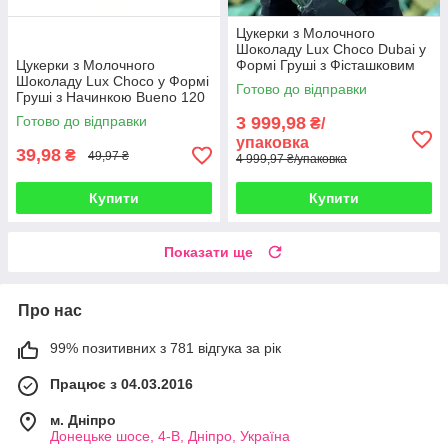
Цукерки з Молочного
Шоколаду Lux Choco Dubai у
Цукерки з Молочного
Формі Груші з Фісташковим
Шоколаду Lux Choco у Формі
Кремом 120 штук по 25 г
Готово до відправки
Груші з Начинкою Bueno 120
всього 3 кг Об'єднані
штук по 25 г всього 3 кг
Арабські Ем
Готово до відправки
3 999,98
₴/
Об'єднані Арабські Емірати
упаковка
39,98
₴
49,97 ₴
4 999,97 ₴/упаковка
Купити
Купити
Показати ще
Про нас
99% позитивних з 781 відгука за рік
Працює з 04.03.2016
м. Дніпро
Донецьке шосе, 4-В, Дніпро, Україна