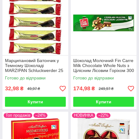
Марципановий Батончик у
Шоколад Молочний Fin Carre
Темному Шоколаді
Milk Chocolate Whole Nuts з
MARZIPAN Schluckwerder 25
Цілісним Лісовим Горіхом 300
г Німеччина
г Німеччина
Готово до відправки
Готово до відправки
32,98
174,98
₴
₴
49,97 ₴
249,97 ₴
Купити
Купити
Топ продажів
–24%
НОВИНКА
–22%