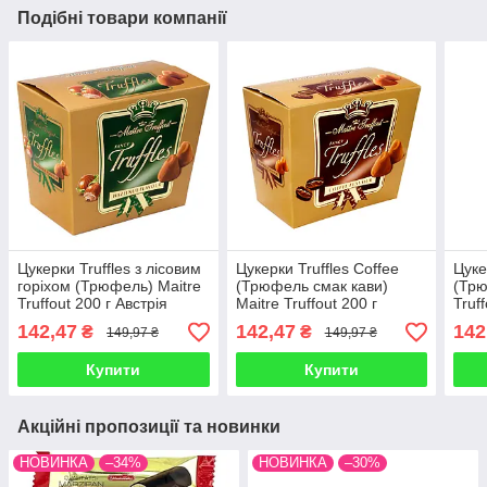
Подібні товари компанії
Цукерки Truffles з лісовим
Цукерки Truffles Coffee
Цуке
горіхом (Трюфель) Maitre
(Трюфель смак кави)
(Трю
Truffout 200 г Австрія
Maitre Truffout 200 г
Truf
Австрія
142,47
142,47
142
₴
₴
149,97 ₴
149,97 ₴
Купити
Купити
Акційні пропозиції та новинки
НОВИНКА
–34%
НОВИНКА
–30%