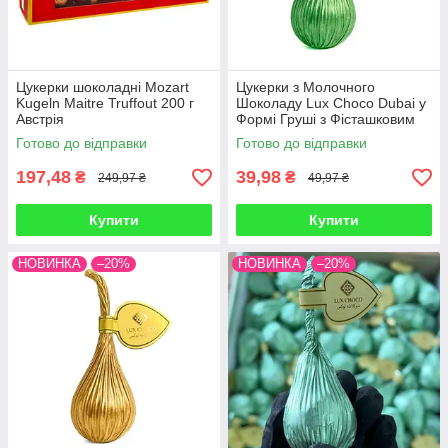
Цукерки шоколадні Mozart
Цукерки з Молочного
Kugeln Maitre Truffout 200 г
Шоколаду Lux Choco Dubai у
Австрія
Формі Груші з Фісташковим
Кремом 120 штук по 25 г
Готово до відправки
Готово до відправки
всього 3 кг Об'єднані
Арабські Ем
197,48
39,98
₴
₴
249,97 ₴
49,97 ₴
Купити
Купити
НОВИНКА
–20%
НОВИНКА
–20%