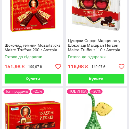
Цукерки Серце Марципан у
Шоколад темний Mozartsticks
Шоколаді Marzipan Herzen
Maitre Truffout 200 г Австрія
Maitre Truffout 110 г Австрія
Готово до відправки
Готово до відправки
151,98
116,98
₴
₴
199,97 ₴
149,97 ₴
Купити
Купити
Топ продажів
–21%
НОВИНКА
–20%