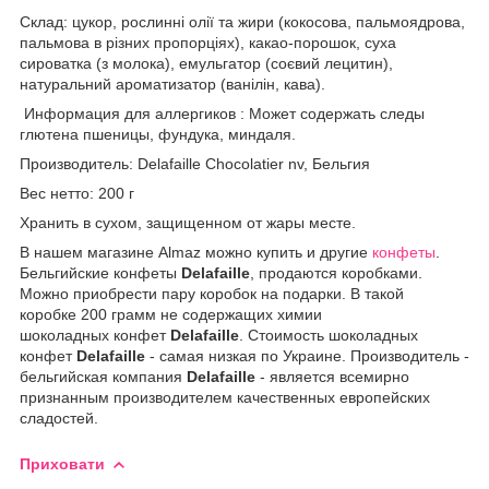
Склад:
цукор, рослинні олії та жири (кокосова, пальмоядрова,
пальмова в різних пропорціях), какао-порошок, суха
сироватка (з молока), емульгатор (соєвий лецитин),
натуральний ароматизатор (ванілін, кава).
Информация для аллергиков : Может содержать следы
глютена пшеницы, фундука, миндаля.
Производитель: Delafaille Chocolatier nv, Бельгия
Вес нетто: 200 г
Хранить в сухом, защищенном от жары месте.
В нашем магазине Almaz можно купить и другие
конфеты
.
Бельгийские конфеты
Delafaille
, продаются коробками.
Можно приобрести пару коробок на подарки. В такой
коробке 200 грамм не содержащих химии
шоколадных конфет
Delafaille
. Стоимость шоколадных
конфет
Delafaille
- самая низкая по Украине. Производитель -
бельгийская компания
Delafaille
- является всемирно
признанным производителем качественных европейских
сладостей.
Приховати