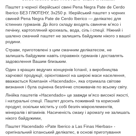
Паштет з чорної іберійської свині Pena Negra Pate de Cerdo
Iberico БЕЗ ГЛЮТЕНУ, 3x250 р. Іберійський паштет з чорних
свиней Pena Negra Pate de Cerdo Iberico — делікатес для
істинних гурманів. До його складу входять свиняче м'ясо і
печінку, картопляний крохмаль, вода, сіль і спеції. Ніжний і
шалено смачний паштет не залишить байдужим нікого з вашої
родини.
Страви, приготовлені з цим смачним делікатесом, не
залишать байдужим навіть справжніх гурманів і доставлять
задоволення Вашим близьким.
Один з кращих ведучих концернів Іспанії, з виробництва
харчової продукції, орієнтованої на широкі маси населення,
вважається Компанія «Hacendado», яка отримала світове
визнання і була оцінена безліччю споживачів по всьому світу.
Лінійка паштетів «Hacendado» це завжди м'ясо високої якості,
і натуральні спеції. Паштет досить поживний та корисний
продукт, оскільки містить у собі безліч мікроелементів,
мінералів і вітамінів. Насиченість смаку і аромату не залишать
нікого байдужими,
Паштет Hacendado «Pate Iberico a Las Finas Hierbas» -
оригінальний іспанський делікатес, в основі приготування