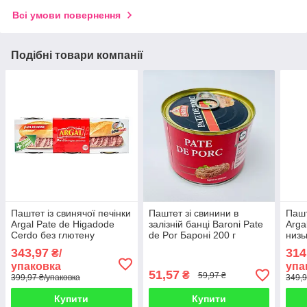
Всі умови повернення
Подібні товари компанії
Паштет із свинячої печінки
Паштет зі свинини в
Пашт
Argal Pate de Higadode
залізній банці Baroni Pate
Arga
Cerdo без глютену
de Por Бароні 200 г
низь
крупного помелу спайка
Румунія
глют
343,97
314
₴/
3x83 м Іспанія(3шт/1уп
Іспа
упаковка
упа
51,57
₴
59,97 ₴
399,97 ₴/упаковка
349,9
Купити
Купити