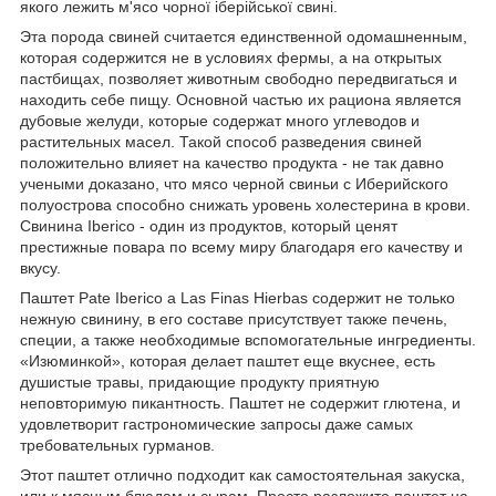
якого лежить м'ясо чорної іберійської свині.
Эта порода свиней считается единственной одомашненным,
которая содержится не в условиях фермы, а на открытых
пастбищах, позволяет животным свободно передвигаться и
находить себе пищу. Основной частью их рациона является
дубовые желуди, которые содержат много углеводов и
растительных масел. Такой способ разведения свиней
положительно влияет на качество продукта - не так давно
учеными доказано, что мясо черной свиньи с Иберийского
полуострова способно снижать уровень холестерина в крови.
Свинина Iberico - один из продуктов, который ценят
престижные повара по всему миру благодаря его качеству и
вкусу.
Паштет Pate Iberico a Las Finas Hierbas содержит не только
нежную свинину, в его составе присутствует также печень,
специи, а также необходимые вспомогательные ингредиенты.
«Изюминкой», которая делает паштет еще вкуснее, есть
душистые травы, придающие продукту приятную
неповторимую пикантность. Паштет не содержит глютена, и
удовлетворит гастрономические запросы даже самых
требовательных гурманов.
Этот паштет отлично подходит как самостоятельная закуска,
или к мясным блюдам и сырам. Просто разложите паштет на