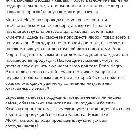
поджаренном тосте, и его очень мягкая и нежная текстура
создаст непревзойденную композицию вкусов.
Магазин AlexAlmaz проводит регулярные поставки
отечественных мясных консерв, а также из Европы и
предлагает лучшие оптовые цены своим постоянным
клиентам. Здесь вы сможете приобрести любой товар всего в
пару кликов. Благодаря оперативной доставке, вы сможете
полакомиться уже сегодня вкуснейшими паштетами Pena
Negra. Под тщательным контролем находится и каждый этап
производства продукции. Настоящие гурманы смогут по
достоинству оценить вкус испанского паштета Pena Negra.
Этот деликатес со свиной печенью отличается пряным
вкусом и невероятным ароматом, который был с легкостью
создан, благодаря удачному сочетанию натуральных,
оригинальных специй.
Вкусовые качества продукции, представленной на нашем
сайте, обязательно впечатлят ваших родных и близких.
Заказав паштет оптом, вы сможете уже завтра радовать своих
клиентов продукцией высокого качества. Компания
AlexAlmaz всегда рада предложить лучшие условия
сотрудничества!