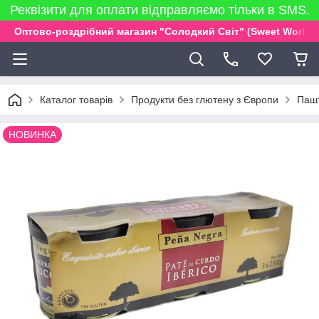
Реквізити для оплати відправляємо тільки в SMS.
Оптово-роздрібний магазин "Солодкий Світ" (Sweet World)
Каталог товарів
Продукти без глютену з Європи
Пашт
НОВИНКА