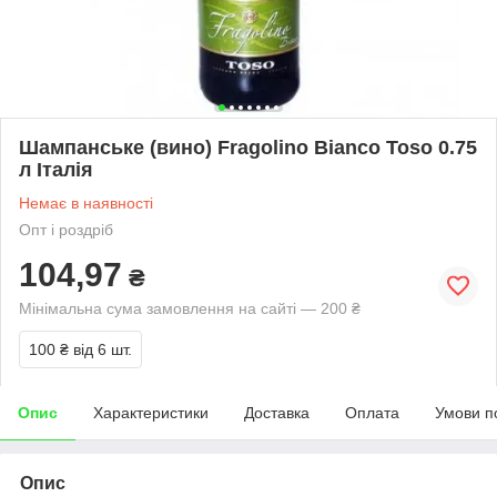
Шампанське (вино) Fragolino Bianco Toso 0.75
л Італія
Немає в наявності
Опт і роздріб
104,97
₴
Мінімальна сума замовлення на сайті — 200 ₴
100 ₴
від 6 шт.
Опис
Характеристики
Доставка
Оплата
Умови п
Опис