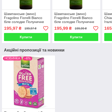
Шампанське (вино)
Шампанське (вино)
Шамп
Fragolino Fiorelli Bianco
Fragolino Fiorelli Bianco
Chia
біле солодке Полуничне
біле солодке Полуничне
Італ
750 мл Італія
750 мл Італія
195,97
195,99
165
₴
₴
199,97 ₴
199,99 ₴
Купити
Купити
Акційні пропозиції та новинки
НОВИНКА
–6%