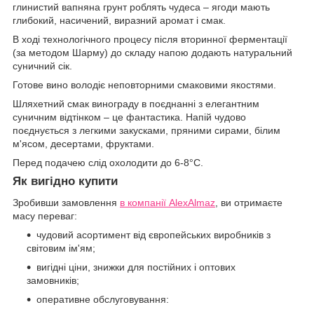
глинистий вапняна грунт роблять чудеса – ягоди мають
глибокий, насичений, виразний аромат і смак.
В ході технологічного процесу після вторинної ферментації
(за методом Шарму) до складу напою додають натуральний
суничний сік.
Готове вино володіє неповторними смаковими якостями.
Шляхетний смак винограду в поєднанні з елегантним
суничним відтінком – це фантастика. Напій чудово
поєднується з легкими закусками, пряними сирами, білим
м'ясом, десертами, фруктами.
Перед подачею слід охолодити до 6-8°С.
Як вигідно купити
Зробивши замовлення
в компанії AlexAlmaz
, ви отримаєте
масу переваг:
чудовий асортимент від європейських виробників з
світовим ім'ям;
вигідні ціни, знижки для постійних і оптових
замовників;
оперативне обслуговування: