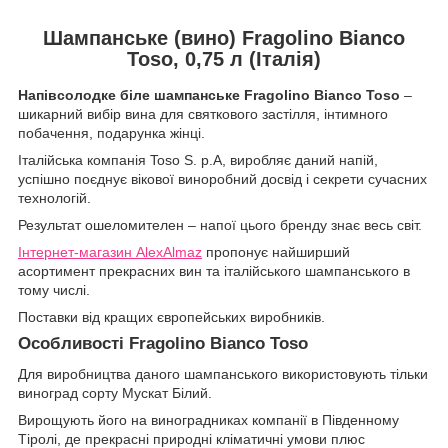
Шампанське (вино) Fragolino Bianco
Toso, 0,75 л (Італія)
Напівсолодке біле шампанське Fragolino Bianco Toso
–
шикарний вибір вина для святкового застілля, інтимного
побачення, подарунка жінці.
Італійська компанія Toso S. p.A, виробляє даний напій,
успішно поєднує вікової виноробний досвід і секрети сучасних
технологій.
Результат ошеломителен – напої цього бренду знає весь світ.
Інтернет-магазин AlexAlmaz
пропонує найширший
асортимент прекрасних вин та італійського шампанського в
тому числі.
Поставки від кращих європейських виробників.
Особливості Fragolino Bianco Toso
Для виробництва даного шампанського використовують тільки
виноград сорту Мускат Білий.
Вирощують його на виноградниках компанії в Південному
Тіролі, де прекрасні природні кліматичні умови плюс