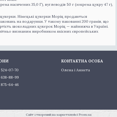
крема насичених 35,0 Г), вуглеводів 50 г (зокрема цукру 47 г),
 цукерки. Німецькі цукерки Моріц продаються
аковань на подарунки. У такому пакованні 200 грамів, що
артість шоколадних цукерок Моріц — найнижча в Україні.
світньо визнаним виробником якісних європейських
) 524-07-70
Олена і Аннета
) 638-88-99
) 875-64-46
Сайт створений на маркетплейсі
Prom.ua