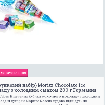
для замовлення
нковий набір) Moritz Chocolate Ice
ладу з холодним смаком
200 г Германия
e Cubes Німеччина Кубики молочного шоколаду з холодним
оладні цукерки Моритс Класик чудово підійдуть як