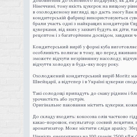
доповнення до основного подарунку, як для д
Німеччині, тому якість цукерок на вищому рівн
в охолодженому вигляді, що дасть змогу Вам по
кондитерській фабриці використовуються суво
брали участь одні з найкращих кондитерів Єв
цукерками, від яких у захваті будуть як діти, 
рецептом і з багаторічним досвідом, завдяки 
Кондитерський виріб у формі куба виготовляєт
особливість полягає в тому, що перед вживан
зможете відчути незрівнянну насолоду, відчув
відчуття холодку в будь-яку пору року.
Охолоджений кондитерський виріб Moritz має в
Швейцарії, а відтепер і в Україні цукерки спод
Такі солодощі припадуть до смаку рідним і бл
урочистість або зустріч.
Оригінальне паковання містить цукерки, кожна 
До складу входить: кокосова олія частково гід
какао-порошок, емульгатор: соєвий лецитин, г
ароматизатор. Може містити сліди арахісу. Збе
Цінність енергетична на 100 грамів: 2500 кДж/