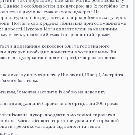
итини, так і дорослому. Компанія Moritz розташована у
і. Однією з особливостей цих цукерок, що їх потрібно їсти
вністю відчути всі смакові тонкі цукерки. На
ро натуральні інгредієнти, а над розробленням цукерок
ропи. Потіште своїх рідних і близьких приголомшливими
так і дорослі. Цукерки Moritz виготовлені за класичним
чому мають унікальний смак і незрівнянний аромат.
ься з додаванням кокосової олії та головна його
ням цукерки необхідно помістити в холодильник. Ви
аючи, як цукерка тане прямо в роті, створюючи легке
еличезну популярність у Німеччині, Швеції, Австрії та
обалися багатьом.
изьким, їх можна захопити із собою на невелику
в індивідуальній барвистій обгортці, вага 200 грамів.
рогенізована, цукор, продукти з молочної сироватки,
оріхова маса з лісового горіха, натуральний горіховий
рігати треба якомога далі від вологи та тепла.
601 кКал.