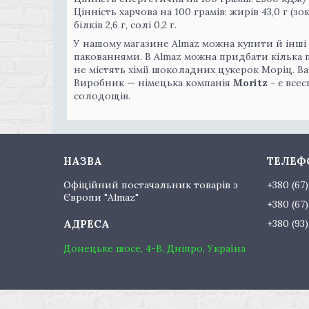
Цінність харчова на 100 грамів: жирів 43,0 г (зо
білків 2,6 г, солі 0,2 г.
У нашому магазине Almaz можна купити й інші
пакованнями. В Almaz можна придбати кілька п
не містять хімії шоколадних цукерок Моріц. В
Виробник — німецька компанія
Moritz
- є все
солодощів.
Офіційний постачальник товарів з
+380 (67
Європи "Almaz"
+380 (67
+380 (93
Донецьке шосе, 4-В, Дніпро, Україна