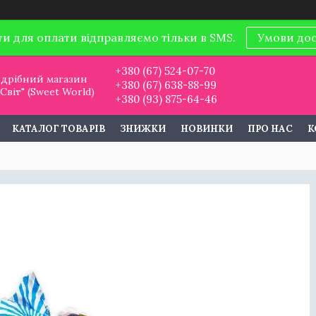
ти для оплати відправляємо тільки в SMS.
Умови до
+380 (67) 524-07-70
дрібний магазин
+380 (67) 638-88-99
віт" (Sweet World)
+380 (93) 875-64-46
КАТАЛОГ ТОВАРІВ
ЗНИЖКИ
НОВИНКИ
ПРО НАС
К