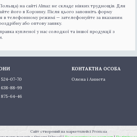
Польща) на сайті Almaz не складе ніяких труднощів. Для
айте його в Корзину. Після цього заповніть форму
я в телефонному режимі — зателефонуйте за вказаним
оздрібну або оптову заявку.
правка купленої у нас солодкої та іншої продукції з
и.
) 524-07-70
Олена і Аннета
) 638-88-99
) 875-64-46
Сайт створений на маркетплейсі
Prom.ua
Офіційний постачальник товарів з Європи "Almaz" |
Поскаржитися на контент
|
Політика к