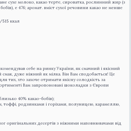
ане сухе молоко, какао терте, сироватка, рослинний жир (з
обів), е 476; аромат. вміст сухої речовини какао не менше
/515 ккал
мендував себе на ринку України, як смачний і якісний
мак, дуже ніжний як мілка. Він Вам сподобається! Це
я тих, хто захоче отримати якісну солодкість за
сортименті Вам запропоновані шоколадки з Європи
близько 40% какао-бобів);
м, тоффі, родзинками і горіхами, полуницею, карамеллю,
ог оригінальних десертів з ніжними наповнювачами від