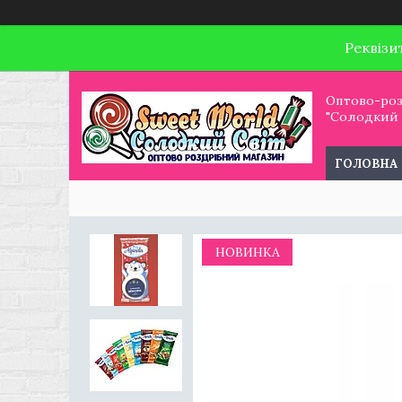
Реквізи
Оптово-роз
"Солодкий С
ГОЛОВНА
НОВИНКА