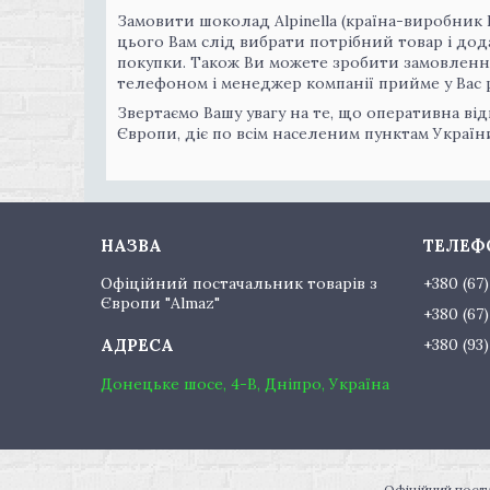
Замовити шоколад Alpinella (країна-виробник 
цього Вам слід вибрати потрібний товар і дод
покупки. Також Ви можете зробити замовленн
телефоном і менеджер компанії прийме у Вас р
Звертаємо Вашу увагу на те, що оперативна від
Європи, діє по всім населеним пунктам Україн
Офіційний постачальник товарів з
+380 (67
Європи "Almaz"
+380 (67
+380 (93
Донецьке шосе, 4-В, Дніпро, Україна