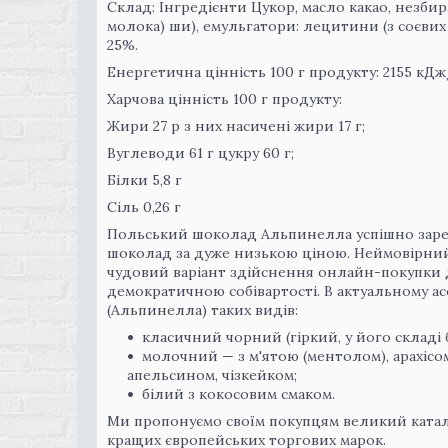
Склад: Інгредієнти Цукор, масло какао, незбир
молока) ши), емульгатори: лецитини (з соєвих б
25%.
Енергетична цінність 100 г продукту: 2155 кДж
Харчова цінність 100 г продукту:
Жири 27 р з них насичені жири 17 г;
Вуглеводи 61 г цукру 60 г;
Білки 5,8 г
Сіль 0,26 г
Польський шоколад Альпинелла успішно зареко
шоколад за дуже низькою ціною. Неймовірний с
чудовий варіант здійснення онлайн-покупки дл
демократичною собівартості. В актуальному а
(Альпинелла) таких видів:
класичний чорний (гіркий, у його складі 
молочний — з м'ятою (ментолом), арахісо
апельсином, чізкейком;
білий з кокосовим смаком.
Ми пропонуємо своїм покупцям великий катал
кращих європейських торгових марок.