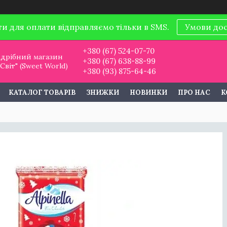
ти для оплати відправляємо тільки в SMS.
Умови до
+380 (67) 524-07-70
дрібний магазин
+380 (67) 638-88-99
віт" (Sweet World)
+380 (93) 875-64-46
КАТАЛОГ ТОВАРІВ
ЗНИЖКИ
НОВИНКИ
ПРО НАС
К