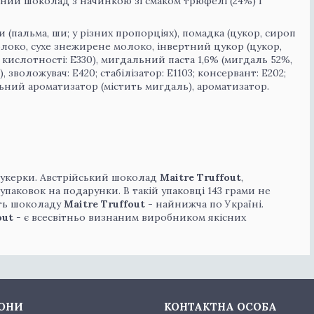
мний шоколад з начинкою зі смаком трюфелі (24%) і
 (пальма, ши; у різних пропорціях), помадка (цукор, сироп
молоко, сухе знежирене молоко, інвертний цукор (цукор,
ислотності: E330), мигдальний паста 1,6% (мигдаль 52%,
 зволожувач: E420; стабілізатор: E1103; консервант: E202;
альний ароматизатор (містить мигдаль), ароматизатор.
 цукерки. Австрійський шоколад
Maitre Truffout
,
паковок на подарунки. В такій упаковці 143 грами не
сть шоколаду
Maitre Truffout
- найнижча по Україні.
out
- є всесвітньо визнаним виробником якісних