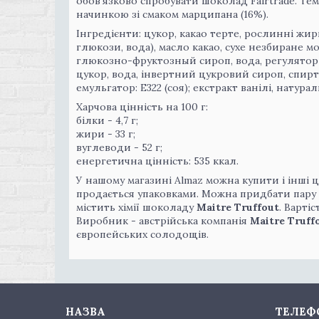
обов'язково спробувати шоколад Fairtrade. Те
начинкою зі смаком марципана (16%).
Інгредієнти: цукор, какао терте, рослинні жири
глюкози, вода), масло какао, сухе незбиране 
глюкозно-фруктозный сироп, вода, регулятор к
цукор, вода, інвертний цукровий сироп, спирт),
емульгатор: E322 (соя); екстракт ванілі, натур
Харчова цінність на 100 г:
білки - 4,7 г;
жири - 33 г;
вуглеводи - 52 г;
енергетична цінність: 535 ккал.
У нашому магазині Almaz можна купити і інші
продається упаковками. Можна придбати пару у
містить хімії шоколаду
Maitre Truffout
. Варті
Виробник - австрійська компанія
Maitre Truff
європейських солодощів.