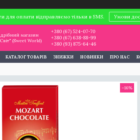
ти для оплати відправляємо тільки в SMS.
Умови до
+380 (67) 524-07-70
дрібний магазин
+380 (67) 638-88-99
віт" (Sweet World)
+380 (93) 875-64-46
КАТАЛОГ ТОВАРІВ
ЗНИЖКИ
НОВИНКИ
ПРО НАС
К
–16%