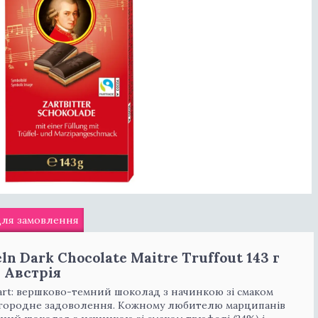
для замовлення
 Dark Chocolate Maitre Truffout 143 г
Австрія
art: вершково-темний шоколад з начинкою зі смаком
агородне задоволення. Кожному любителю марципанів