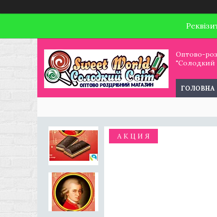
Реквізи
Оптово-роз
"Солодкий С
ГОЛОВНА
А К Ц И Я