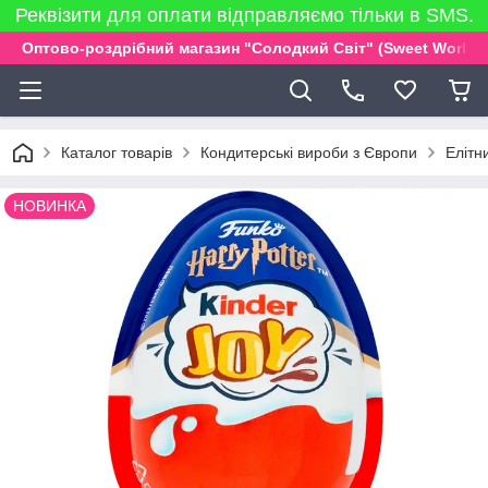
Реквізити для оплати відправляємо тільки в SMS.
Оптово-роздрібний магазин "Солодкий Світ" (Sweet World)
Каталог товарів
Кондитерські вироби з Європи
Елітн
НОВИНКА