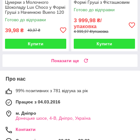
Цукерки з Молочного
Формі Груші з Фісташковим
Шоколаду Lux Choco у Формі
Кремом 120 штук по 25 г
Готово до відправки
Груші з Начинкою Bueno 120
всього 3 кг Об'єднані
штук по 25 г всього 3 кг
Арабські Ем
Готово до відправки
3 999,98
₴/
Об'єднані Арабські Емірати
упаковка
39,98
₴
49,97 ₴
4 999,97 ₴/упаковка
Купити
Купити
Показати ще
Про нас
99% позитивних з 781 відгука за рік
Працює з 04.03.2016
м. Дніпро
Донецьке шосе, 4-В, Дніпро, Україна
Контакти