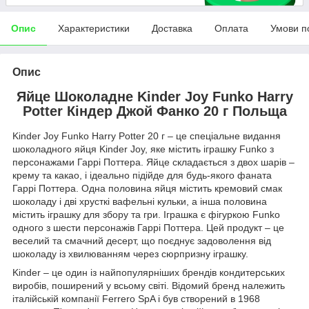
Опис
Характеристики
Доставка
Оплата
Умови п
Опис
Яйце Шоколадне Kinder Joy Funko Harry
Potter Кіндер Джой Фанко 20 г Польща
Kinder Joy Funko Harry Potter 20 г – це спеціальне видання
шоколадного яйця Kinder Joy, яке містить іграшку Funko з
персонажами Гаррі Поттера. Яйце складається з двох шарів –
крему та какао, і ідеально підійде для будь-якого фаната
Гаррі Поттера. Одна половина яйця містить кремовий смак
шоколаду і дві хрусткі вафельні кульки, а інша половина
містить іграшку для збору та гри. Іграшка є фігуркою Funko
одного з шести персонажів Гаррі Поттера. Цей продукт – це
веселий та смачний десерт, що поєднує задоволення від
шоколаду із хвилюванням через сюрпризну іграшку.
Kinder – це один із найпопулярніших брендів кондитерських
виробів, поширений у всьому світі. Відомий бренд належить
італійській компанії Ferrero SpA і був створений в 1968