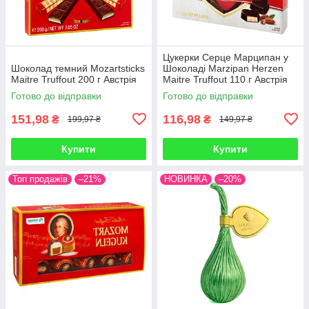
Цукерки Серце Марципан у
Шоколад темний Mozartsticks
Шоколаді Marzipan Herzen
Maitre Truffout 200 г Австрія
Maitre Truffout 110 г Австрія
Готово до відправки
Готово до відправки
151,98
116,98
₴
₴
199,97 ₴
149,97 ₴
Купити
Купити
Топ продажів
–21%
НОВИНКА
–20%