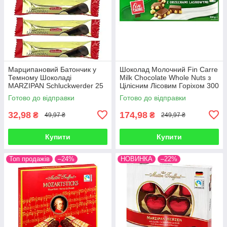
Марципановий Батончик у
Шоколад Молочний Fin Carre
Темному Шоколаді
Milk Chocolate Whole Nuts з
MARZIPAN Schluckwerder 25
Цілісним Лісовим Горіхом 300
г Німеччина
г Німеччина
Готово до відправки
Готово до відправки
32,98
174,98
₴
₴
49,97 ₴
249,97 ₴
Купити
Купити
Топ продажів
–24%
НОВИНКА
–22%