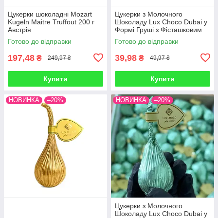
Цукерки шоколадні Mozart
Цукерки з Молочного
Kugeln Maitre Truffout 200 г
Шоколаду Lux Choco Dubai у
Австрія
Формі Груші з Фісташковим
Кремом 120 штук по 25 г
Готово до відправки
Готово до відправки
всього 3 кг Об'єднані
Арабські Ем
197,48
39,98
₴
₴
249,97 ₴
49,97 ₴
Купити
Купити
НОВИНКА
–20%
НОВИНКА
–20%
Цукерки з Молочного
Шоколаду Lux Choco Dubai у