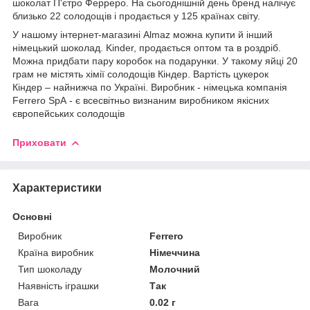
шоколат П'єтро Ферреро. На сьогоднішній день бренд налічує
близько 22 солодощів і продається у 125 країнах світу.
У нашому інтернет-магазині Almaz можна купити й інший
німецький шоколад. Kinder, продається оптом та в роздріб.
Можна придбати пару коробок на подарунки. У такому яйці 20
грам не містять хімії солодощів Кіндер. Вартість цукерок
Кіндер – найнижча по Україні. Виробник - німецька компанія
Ferrero SpA - є всесвітньо визнаним виробником якісних
європейських солодощів
Приховати
Характеристики
Основні
Виробник
Ferrero
Країна виробник
Німеччина
Тип шоколаду
Молочний
Наявність іграшки
Так
Вага
0.02 г