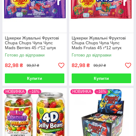
Цукерки Жувальні Фруктові
Цукерки Жувальні Фруктові
Chupa Chups Чупа Чупс
Chupa Chups Чупа Чупс
Mads Berries 45 г*12 штук
Mads Frutas 45 г*12 штук
(Упаковка) Іспанія
(Упаковка) Іспанія
Готово до відправки
Готово до відправки
82,98
82,98
₴
₴
99,97 ₴
99,97 ₴
Купити
Купити
НОВИНКА
–16%
НОВИНКА
–16%