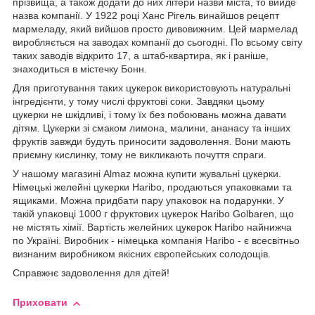
прізвища, а також додати до них літери назви міста, то вийде
назва компанії. У 1922 році Ханс Рігель винайшов рецепт
мармеладу, який вийшов просто дивовижним. Цей мармелад
виробляється на заводах компанії до сьогодні. По всьому світу
таких заводів відкрито 17, а штаб-квартира, як і раніше,
знаходиться в містечку Бонн.
Для приготування таких цукерок використовують натуральні
інгредієнти, у тому числі фруктові соки. Завдяки цьому
цукерки не шкідливі, і тому їх без побоювань можна давати
дітям. Цукерки зі смаком лимона, малини, ананасу та інших
фруктів завжди будуть приносити задоволення. Вони мають
приємну кислинку, тому не викликають почуття спраги.
У нашому магазині Almaz можна купити жувальні цукерки.
Німецькі желейні цукерки Haribo, продаються упаковками та
ящиками. Можна придбати пару упаковок на подарунки. У
такій упаковці 1000 г фруктових цукерок Haribo Golbaren, що
не містять хімії. Вартість желейних цукерок Haribo найнижча
по Україні. Виробник - німецька компанія Haribo - є всесвітньо
визнаним виробником якісних європейських солодощів.
Справжнє задоволення для дітей!
Приховати