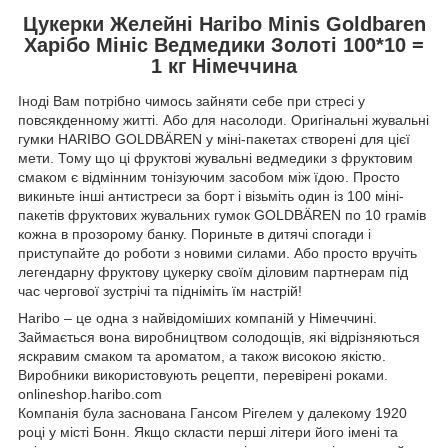
Цукерки Желейні Haribo Minis Goldbaren
Харібо Мініс Ведмедики Золоті 100*10 =
1 кг Німеччина
Іноді Вам потрібно чимось зайняти себе при стресі у
повсякденному житті. Або для насолоди. Оригінальні жувальні
гумки HARIBO GOLDBÄREN у міні-пакетах створені для цієї
мети. Тому що ці фруктові жувальні ведмедики з фруктовим
смаком є відмінним тонізуючим засобом між їдою. Просто
викиньте інші антистреси за борт і візьміть один із 100 міні-
пакетів фруктових жувальних гумок GOLDBÄREN по 10 грамів
кожна в прозорому банку. Пориньте в дитячі спогади і
приступайте до роботи з новими силами. Або просто вручіть
легендарну фруктову цукерку своїм діловим партнерам під
час чергової зустрічі та підніміть їм настрій!
Haribo – це одна з найвідоміших компаній у Німеччині.
Займається вона виробництвом солодощів, які відрізняються
яскравим смаком та ароматом, а також високою якістю.
Виробники використовують рецепти, перевірені роками.
onlineshop.haribo.com
Компанія була заснована Гансом Рігелем у далекому 1920
році у місті Бонн. Якщо скласти перші літери його імені та