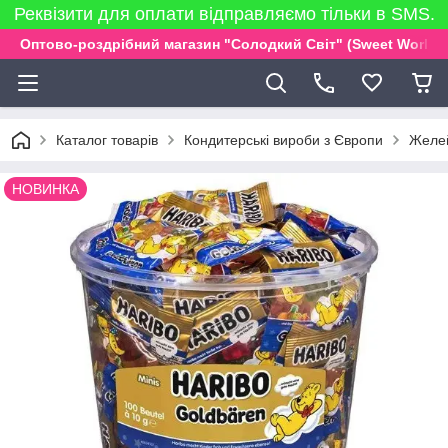
Реквізити для оплати відправляємо тільки в SMS.
Оптово-роздрібний магазин "Солодкий Світ" (Sweet World)
Каталог товарів
Кондитерські вироби з Європи
Желей
НОВИНКА