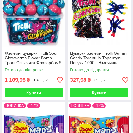
Желейні цукерки Trolli Sour
Цукерки желейні Trolli Gummi
Glowworms Flavor Bomb
Candy Tarantula Тарантули
Тролі Світлячки Флаворбомб
Павуки 1000 г Німеччина
60 штук 1128 г Німеччина
Готово до відправки
Готово до відправки
1 109,98
327,98
₴
₴
1 499,97 ₴
399,97 ₴
Купити
Купити
НОВИНКА
–17%
НОВИНКА
–17%