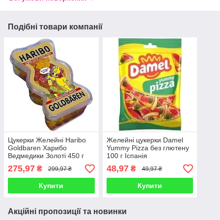
Подібні товари компанії
Цукерки Желейні Haribo
Желейні цукерки Damel
Goldbaren Харибо
Yummy Pizza без глютену
Ведмедики Золоті 450 г
100 г Іспанія
Німеччина
275,97
48,97
₴
₴
299,97 ₴
49,97 ₴
Купити
Купити
Акційні пропозиції та новинки