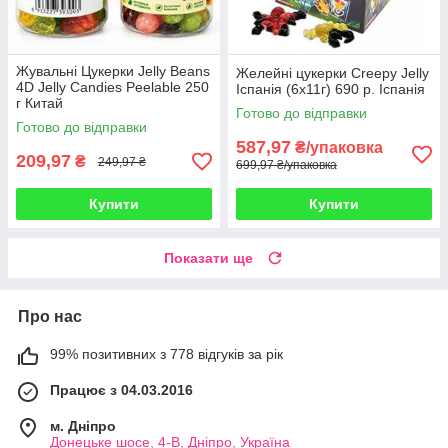
Жувальні Цукерки Jelly Beans
Желейні цукерки Creepy Jelly
4D Jelly Candies Peelable 250
Іспанія (6х11г) 690 р. Іспанія
г Китай
Готово до відправки
Готово до відправки
587,97
₴/упаковка
209,97
₴
249,97 ₴
699,97 ₴/упаковка
Купити
Купити
Показати ще
Про нас
99% позитивних з 778 відгуків за рік
Працює з 04.03.2016
м. Дніпро
Донецьке шосе, 4-В, Дніпро, Україна