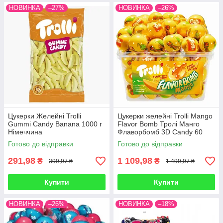
НОВИНКА
–27%
НОВИНКА
–26%
Цукерки Желейні Trolli
Цукерки желейні Trolli Mango
Gummi Candy Banana 1000 г
Flavor Bomb Тролі Манго
Німеччина
Флаворбомб 3D Candy 60
штук 1128 г Німеччина
Готово до відправки
Готово до відправки
291,98
1 109,98
₴
₴
399,97 ₴
1 499,97 ₴
Купити
Купити
НОВИНКА
–26%
НОВИНКА
–18%