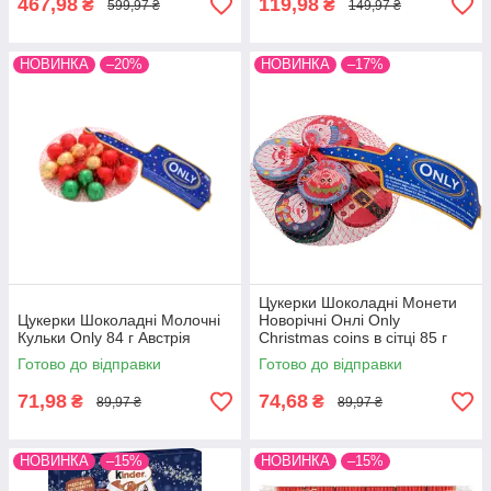
467,98
119,98
₴
₴
599,97 ₴
149,97 ₴
НОВИНКА
–20%
НОВИНКА
–17%
Цукерки Шоколадні Монети
Цукерки Шоколадні Молочні
Новорічні Онлі Only
Кульки Only 84 г Австрія
Christmas coins в сітці 85 г
Австрія
Готово до відправки
Готово до відправки
71,98
74,68
₴
₴
89,97 ₴
89,97 ₴
НОВИНКА
–15%
НОВИНКА
–15%