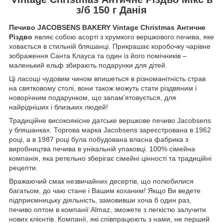
з/б 150 г Данія
Печиво JACOBSENS BAKERY Vintage Christmas Античне
Різдво
являє собою асорті з хрумкого вершкового печива, яке
ховається в стильній бляшанці. Прикрашає коробочку чарівне
зображення Санта Клауса та один із його помічників –
маленький ельф збирають подарунки для дітей.
Ці ласощі чудовим чином впишеться в різноманітність страв
на святковому столі, вони також можуть стати різдвяним і
новорічним подарунком, що запам'ятовується, для
найрідніших і близьких людей!
Традиційне високоякісне датське вершкове печиво Jacobsens
у бляшанках. Торгова марка Jacobsens зареєстрована в 1962
році, а в 1987 році була побудована власна фабрика з
виробництва печива в унікальній упаковці. 100% сімейна
компанія, яка ретельно зберігає сімейні цінності та традиційні
рецепти.
Вражаючий смак незвичайних десертів, що полюбилися
багатьом, до чаю стане і Вашим коханим! Якщо Ви ведете
підприємницьку діяльність, замовивши хоча б один раз,
печиво оптом в компанії Almaz, зможете з легкістю залучити
нових клієнтів. Компанії, які співпрацюють з нами, не перший