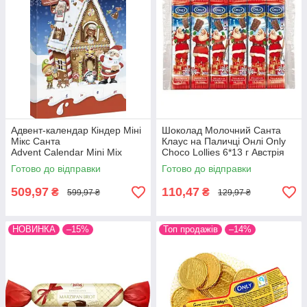
Адвент-календар Кіндер Miні
Шоколад Молочний Санта
Miкс Санта
Клаус на Паличці Онлі Only
Advent Calendar Mini Mix
Choco Lollies 6*13 г Австрія
Santa Kinder 150 г Італія
Готово до відправки
Готово до відправки
509,97
110,47
₴
₴
599,97 ₴
129,97 ₴
НОВИНКА
–15%
Топ продажів
–14%