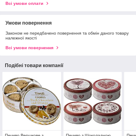
Всі умови оплати
Умови повернення
Законом не передбачено повернення та обмін даного товару
належної якості
Всі умови повернення
Подібні товари компанії
Печиво Вершкове з
Печиво з Шоколадною
Печ