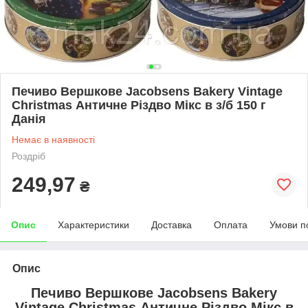
Печиво Вершкове Jacobsens Bakery Vintage
Christmas Античне Різдво Мікс в з/б 150 г
Данія
Немає в наявності
Роздріб
249,97
₴
Опис
Характеристики
Доставка
Оплата
Умови п
Опис
Печиво Вершкове Jacobsens Bakery
Vintage Christmas Античне Різдво Мікс в