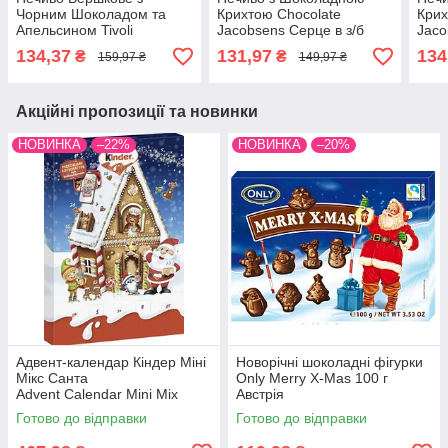
Чорним Шоколадом та
Крихтою Chocolate
Крих
Апельсином Tivoli
Jacobsens Серце в з/б
Jaco
Jacobsens Dark Chocolate
150 г Данія
150 
134,37
131,97
134
₴
₴
159,97 ₴
149,97 ₴
& Orange в з/б 150 г Данія
Акційні пропозиції та новинки
НОВИНКА
–22%
НОВИНКА
–20%
Адвент-календар Кіндер Miні
Новорічні шоколадні фігурки
Miкс Санта
Only Merry X-Mas 100 г
Advent Calendar Mini Mix
Австрія
Santa Kinder 150 г Італія (3
Готово до відправки
Готово до відправки
шт/1 уп)