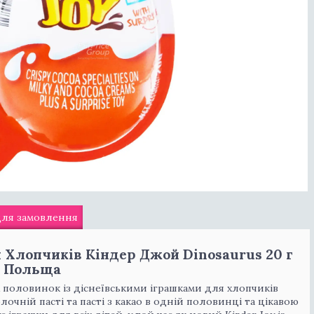
для замовлення
 Хлопчиків Кіндер Джой Dinosaurus 20 г
Польща
х половинок із діснеївськими іграшками для хлопчиків
очній пасті та пасті з какао в одній половинці та цікавою