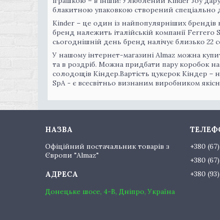
іграшкою – в іншій! Улюблений Kinder Joy дарує
блакитною упаковкою створений спеціально д
Kinder – це один із найпопулярніших брендів 
бренд належить італійській компанії Ferrero S
сьогоднішній день бренд налічує близько 22 со
У нашому інтернет-магазині Almaz можна купи
та в роздріб. Можна придбати пару коробок на 
солодощів Кіндер.Вартість цукерок Кіндер – н
SpA - є всесвітньо визнаним виробником якіс
Офіційний постачальник товарів з
+380 (67
Європи "Almaz"
+380 (67
+380 (93
Донецьке шосе, 4-В, Дніпро, Україна