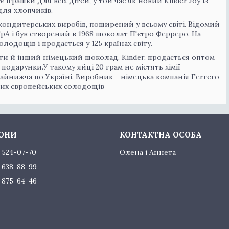
 іграшки для всіх дітей, у той час як новий Kinder Joy із
ля хлопчиків.
кондитерських виробів, поширений у всьому світі. Відомий
pA і був створений в 1968 шоколат П'єтро Ферреро. На
лодощів і продається у 125 країнах світу.
ти й інший німецький шоколад. Kinder, продається оптом
подарунки.У такому яйці 20 грам не містять хімії
айнижча по Україні. Виробник - німецька компанія Ferrero
них європейських солодощів
) 524-07-70
Олена і Аннета
) 638-88-99
) 875-64-46