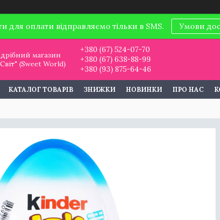
ти для оплати відправляємо тільки в SMS.
Умови до
+380 (67) 524-07-70
дрібний магазин
+380 (67) 638-88-99
віт" (Sweet World)
+380 (93) 875-64-46
КАТАЛОГ ТОВАРІВ
ЗНИЖКИ
НОВИНКИ
ПРО НАС
К