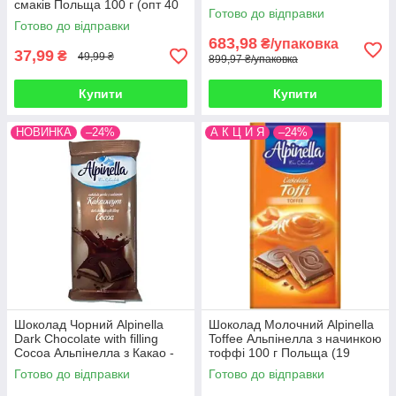
смаків Польща 100 г (опт 40
г Польща (19 шт/1 уп)
Готово до відправки
шт)
Готово до відправки
683,98
₴/упаковка
37,99
₴
49,99 ₴
899,97 ₴/упаковка
Купити
Купити
НОВИНКА
–24%
А К Ц И Я
–24%
Шоколад Чорний Alpinella
Шоколад Молочний Alpinella
Dark Chocolate with filling
Toffee Альпінелла з начинкою
Cocoa Альпінелла з Какао -
тоффі 100 г Польща (19
Начинкою 100 г Польща (19
шт./1уп)
Готово до відправки
Готово до відправки
шт/1 уп)