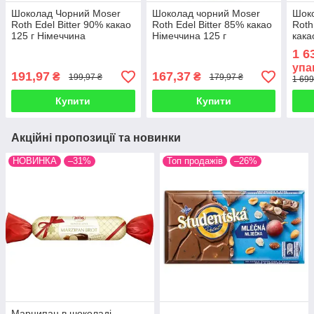
Шоколад Чорний Moser
Шоколад чорний Moser
Шок
Roth Edel Bitter 90% какао
Roth Edel Bitter 85% какао
Roth
125 г Німеччина
Німеччина 125 г
кака
шт./1
1 6
упа
191,97
167,37
₴
₴
199,97 ₴
179,97 ₴
1 699
Купити
Купити
Акційні пропозиції та новинки
НОВИНКА
–31%
Топ продажів
–26%
Марципан в шоколаді