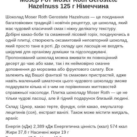
Hazelnuss 125 г Німеччина
Шоколад Moser Roth Gerostete Hazelnuss — це поєднання
багатовікових традицій і новітніх рецептур, це шоколад, який
має чудовий класичний смак і ніжну делікатну текстуру.
Добірні какао-боби та смажений лісовий горіх, поєднуючись в
одній плитці, створюють оксамитовий неповторний шоколад,
який просто тане в роті. До складу цих ласощів не входять
шкідливі для організму домішки та підсолоджувачі.
Пропонований шоколад можна вживати як повноцінний
десерт до чаю або кави, так і як неймовірно смачне
доповнення до морозива або фруктового салату. Все
залежить від Вашої фантазії та смакових пристрастей, адже
навіть маленький шматочок цього чудового шоколаду зможе
подарувати кілька ні з чим не порівнянних миттєвостей
справжньої насолоди. Плитка шоколаду Moser Roth — це не
тільки чудові ласощі, але й гідний подарунок близькій людині.
Склад: Цукор, какао терте, фундук, олія какао, емульгатор
лецитинів (соя), екстракт ванілі. Також може містити мигдаль,
арахіс
Енергія (кДж) 2,389 кДж Енергетична цінність (ккал) 574 ккал
Жири 37,8 г Насичені жири 19 г