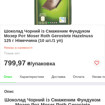
Шоколад Чорний із Смаженим Фундуком
Мозер Рот Moser Roth Gerostete Hazelnuss
125 г Німеччина (10 шт./1 уп)
Немає в наявності
Тільки опт
799,97
₴/упаковка
Опис
Характеристики
Доставка
Оплата
Умови п
Опис
Шоколад Чорний із Смаженим Фундуком
Мозер Рот Moser Roth Gerostete