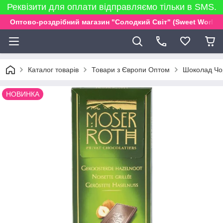
Реквізити для оплати відправляємо тільки в SMS.
Оптово-роздрібний магазин "Солодкий Світ" (Sweet World)
Каталог товарів
Товари з Європи Оптом
Шоколад Чор
НОВИНКА