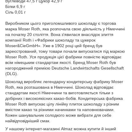
Вуглеводи 47,5 г Цукор 42,9 г
Білки 6,9 г
Сіль 0,01 г
Виробником цього приголомшливого шоколаду є торгова
марка Moser Roth, яка розпочала свою діяльність у Німеччині
на початку 20 століття. Вона з'явилася внаслідок злиття
компанії Roth і «Фабрики шоколаду та цукерок
Moser&CieGmbH». Уже в 1902 році цей бренд був
зареєстрований, тому товари почали випускатися під маркою
Moser Roth. Уся продукція цієї фабрики повністю відповідає
всім німецьким стандартам якості. Бренд Moser Roth був
нагороджений премією Deutsche Landwirtschafts Gesellschaft
(DLG).
Шоколад виробляє легендарну кондитерську фабрику Moser
Roth, яка розташована в Німеччині. Шоколад відповідає
стандартам якості Німеччини та виготовляється тільки з
добірних і високоякісних какао-бобів. Кондитерська фабрика
Moser Roth випускає цілу лінійку плиток шоколаду з різним
вмістом какао та різними начинками та наповнювачами.
Кожен шанувальник солодкого може вибрати для себе
найвідповідніший смак.
У нашому інтернет-магазині Almaz можна купити й інший