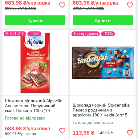
683,98
683,98
₴/упаковка
₴/упаковка
899,97 ₴/упаковка
899,97 ₴/упаковка
Купити
Купити
А К Ц И Я
–24%
Топ продажів
–24%
Шоколад Молочний Alpinella
Шоколад чорний Studentska
Альпинелла Полуничний
Pecet з родзинками і
смак Польща 100 г(19
арахісом 180 г Чехія (опт 5
шт/1уп)
Готово до відправки
шт)
Готово до відправки
683,98
₴/упаковка
113,98
₴
149,97 ₴
899,97 ₴/упаковка