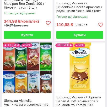
Шоколад Молочний
Marzipan Brot Zentis 100 г
Studentska Pecet з арахісом і
Німеччина (опт 5 шт)
родзинками Чехія 180 г (опт
Готово до відправки
5 шт)
Готово до відправки
344,98
₴/комплект
110,98
₴
149,97 ₴
499,97 ₴/комплект
Купити
Купити
А К Ц И Я
–24%
НОВИНКА
–24%
Шоколад Молочний Alpinella
Шоколад Alpinella
Banan & Toffi Альпінелла з
Альпинелла в асортименті 8
Бананом та Тоффі 100