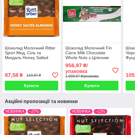
Шоколад Молочний Ritter
Шоколад Молочний Fin
Шоко
Sport Мед, Сіль та
Carre Milk Chocolate
Чорн
Мигдаль Honey Salted
Whole Nuts з Цілісним
Фунд
Almonds 100 г Німеччина
Лісовим Горіхом 300 г
Whol
956,97
₴/
Німеччина (5 шт/1 уп)
Німе
упаковка
87,58
105
₴
119,97 ₴
1 099,97 ₴/упаковка
Купити
Купити
Акційні пропозиції та новинки
НОВИНКА
–27%
НОВИНКА
–12%