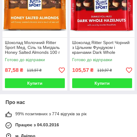
Шоколад Молочний Ritter
Шоколад Ritter Sport Чорний
Sport Мед, Сіль та Мигдаль
з Цільним Фундуком і
Honey Salted Almonds 100 г
кранчами Dark Whole
Німеччина
Hazelnut 100 г Німеччина
Готово до відправки
Готово до відправки
87,58
105,57
₴
₴
119,97 ₴
119,97 ₴
Купити
Купити
Про нас
99% позитивних з 774 відгуків за рік
Працює з 04.03.2016
м. Дніпро