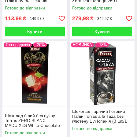
і глютену 90 г Іспанія
Zero Dark Mango 250 г
Іспанія
Готово до відправки
Готово до відправки
113,98
279,98
₴
₴
149,97 ₴
349,97 ₴
Купити
Купити
Топ продажів
–20%
НОВИНКА
–18%
Шоколад Гарячий Готовий
Шоколад білий без цукру
Напій Torras a la Taza без
Torras ZERO BLANC
глютену 1 л Іспанія (3 шт./1
MADUIXES White Chocolate
уп)
Готово до відправки
with strawberries з полуницею
Готово до відправки
125 г