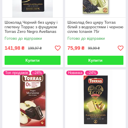
Шоколад Чорний без цукру і
Шоколад без цукру Torras
глютену Торрас з фундуком
білий з водоростями і чорною
Torras Zero Negro Avellanas
сіллю Іспанія 75г
150 г Іспанія
Готово до відправки
Готово до відправки
141,98
75,99
₴
₴
199,97 ₴
99,99 ₴
Купити
Купити
Топ продажів
–24%
Новинка
–24%