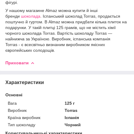
фігурі.
У нашому магазине Almaz можна купити й інші
бренди
шоколада
. Іспанський шоколад Torras, продається
поштучно й гуртом. В Almaz можна придбати кілька плиток на
подарунки. У такій плитці 125 грамів, що не містить хімії
чорного шоколада Torras. Вартість шоколаду Torras —
найнижча за Україною. Виробник, іспанська компанія
Torras - є всесвітньо визнаним виробником якісних
європейських солодощів.
Приховати
Характеристики
Основні
Вага
125 г
Виробник
Torras
Країна виробник
Іспанія
Тип шоколаду
Чорний
Користувальницькі характеристики