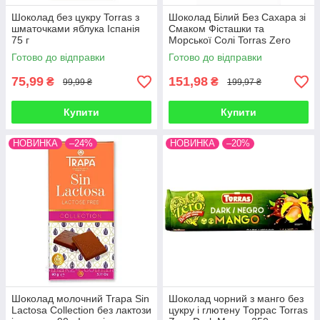
Шоколад без цукру Torras з
Шоколад Білий Без Сахара зі
шматочками яблука Іспанія
Смаком Фісташки та
75 г
Морської Солі Torras Zero
Blanco & Pistacho con Flor de
Готово до відправки
Готово до відправки
Sal 100 г Іспанія
75,99
151,98
₴
₴
99,99 ₴
199,97 ₴
Купити
Купити
НОВИНКА
–24%
НОВИНКА
–20%
Шоколад молочний Trapa Sin
Шоколад чорний з манго без
Lactosa Collection без лактози
цукру і глютену Торрас Torras