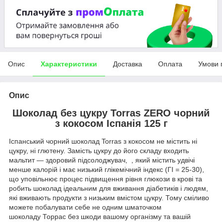
Опис
Характеристики
Доставка
Оплата
Умови 
Опис
Шоколад без цукру Torras ZERO чорний
з кокосом Іспанія 125 г
Іспанський чорний шоколад Torras з кокосом не містить ні
цукру, ні глютену. Замість цукру до його складу входить
мальтит — здоровий підсолоджувач, , який містить удвічі
менше калорій і має низький глікемічний індекс (ГІ = 25-30),
що уповільнює процес підвищення рівня глюкози в крові та
робить шоколад ідеальним для вживання діабетиків і людям,
які вживають продукти з низьким вмістом цукру. Тому сміливо
можете побалувати себе не одним шматочком
шоколаду Торрас без шкоди вашому організму та вашій