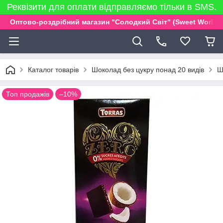
Реквізити для оплати відправляємо тільки в SMS.
Оптово-роздрібний магазин "Солодкий Світ" (Sweet World)
Каталог товарів
Шоколад без цукру понад 20 видів
Ш
Топ продажів
–10%