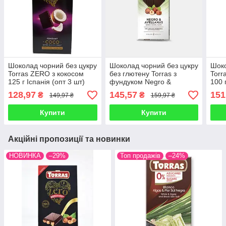
Шоколад чорний без цукру
Шоколад чорний без цукру
Шоко
Torras ZERO з кокосом
без глютену Torras з
Torr
125 г Іспанія (опт 3 шт)
фундуком Negro &
100 
Avellanas 125 г Іспанія
128,97
145,57
151
₴
₴
149,97 ₴
159,97 ₴
Купити
Купити
Акційні пропозиції та новинки
НОВИНКА
–29%
Топ продажів
–24%