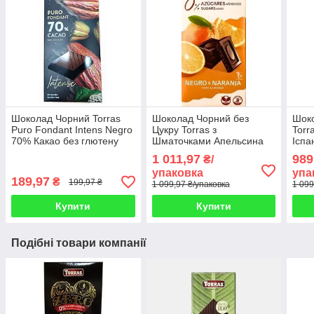
Шоколад Чорний Torras
Шоколад Чорний без
Шоко
Puro Fondant Intens Negro
Цукру Torras з
Torr
70% Какао без глютену
Шматочками Апельсина
Іспа
200 г Іспанія (опт 5 шт)
75 г Іспанія (12 шт/1 уп)
1 011,97
989
₴/
упаковка
упа
189,97
₴
199,97 ₴
1 099,97 ₴/упаковка
1 099
Купити
Купити
Подібні товари компанії