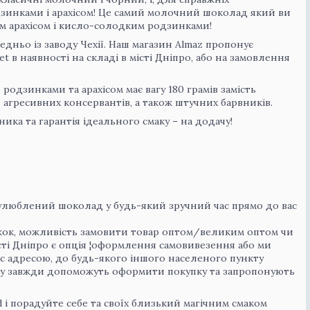
зинками і арахісом! Це самий молочний шоколад який ви
 арахісом і кисло-солодким родзинками!
дньо із заводу Чехії. Наш магазин Almaz пропонує
 в наявності на складі в місті Дніпро, або на замовлення
одзинками та арахісом має вагу 180 грамів замість
 агресивних консервантів, а також штучних барвників.
ика та гарантія ідеального смаку – на додачу!
улюблений шоколад у будь-який зручний час прямо до вас
нижок, можливість замовити товар оптом/великим оптом чи
істі Дніпро є опція ¦оформлення самовивезення або ми
ас адресою, до будь-якого іншого населеного пункту
ну завжди допоможуть оформити покупку та запропонують
ld і порадуйте себе та своїх близький магічним смаком