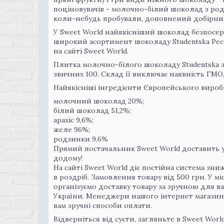
поціновувачів - молочно-білий шоколад з род
коли-небудь пробували, доповнений добірним
У Sweet World найякісніший шоколад безпосере
широкий асортимент шоколаду Studentska Pecet
на сайті Sweet World.
Плитка молочно-білого шоколаду Studentska з р
звичних 100. Склад її виключає наявність ГМО,
Найякісніші інгредієнти Європейського виробн
молочний шоколад 20%;
білий шоколад 51,2%;
арахіс 9,6%;
желе 96%;
родзинки 9,6%
Прямий постачальник Sweet World доставить 
додому!
На сайті Sweet World діє постійна система з
в роздріб. Замовлення товару від 500 грн. У м
організуємо доставку товару за зручною для в
України. Менеджери нашого інтернет магази
вам зручні способи оплати.
Відверніться від суєти, загляньте в Sweet Wor