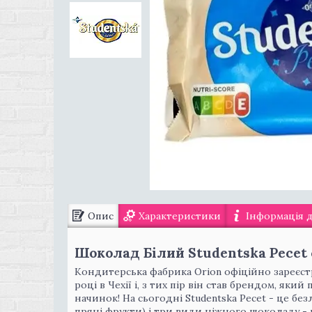
Опис
Характеристики
Інформація 
Шоколад Білий Studentska Pecet 
Кондитерська фабрика Orion офіційно зареєстр
році в Чехії і, з тих пір він став брендом, як
начинок! На сьогодні Studentska Pecet - це бе
пряні фрукти) і три види ніжного шоколаду - 