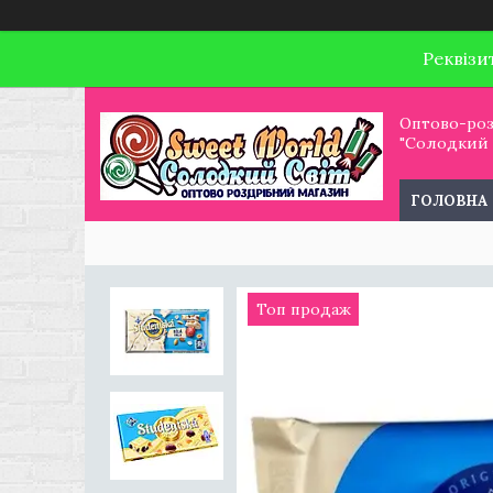
Реквізи
Оптово-роз
"Солодкий С
ГОЛОВНА
Топ продаж