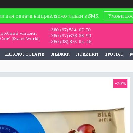
ти для оплати відправляємо тільки в SMS.
Умови до
+380 (67) 524-07-70
дрібний магазин
+380 (67) 638-88-99
віт" (Sweet World)
+380 (93) 875-64-46
КАТАЛОГ ТОВАРІВ
ЗНИЖКИ
НОВИНКИ
ПРО НАС
К
–20%