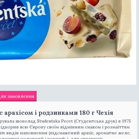
для замовлення
c арахісом і родзинками 180 г Чехія
увала шоколад Studentska Pecet (Студентська друк) в 1975
ий підкорив всю Європу своїм відмінним смаком і розмаїттям
зліч видів наповнення (підсмажений арахіс, ароматне желе,
класичні молочний і чорний; і, для справжніх