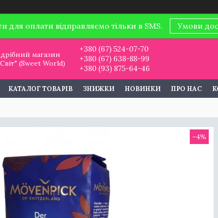
ти для оплати відправляємо тільки в SMS.
Умови до
+380 (67) 524-07-70
дрібний магазин
+380 (67) 638-88-99
віт" (Sweet World)
+380 (93) 875-64-46
КАТАЛОГ ТОВАРІВ
ЗНИЖКИ
НОВИНКИ
ПРО НАС
К
–4%