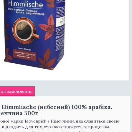
для замовлення
 Himmlische (небесний) 100% арабіка.
еччина 500г
гової марки Movenpick з Німеччини, яка славиться своєю
н підходить для тих, хто насолоджується процесом