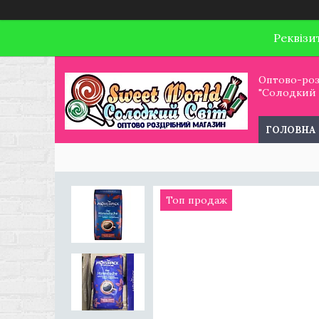
Реквізи
Оптово-роз
"Солодкий С
ГОЛОВНА
Топ продаж