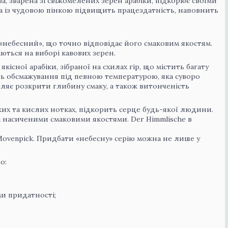
, зварена зі свіжомелених зерен арабіки, підкорює своїми
 із чудовою пінкою підвищить працездатність, наповнить
 «небесний», що точно відповідає його смаковим якостям.
іються на виборі кавових зерен.
існої арабіки, зібраної на схилах гір, що містить багату
ь обсмажування під певною температурою, яка суворо
яє розкрити глибину смаку, а також витонченість
рких та кислих нотках, підкорить серце будь-якої людини.
 насиченими смаковими якостями. Der Himmlische в
ovenpick. Придбати «небесну» серію можна не лише у
о:
ми придатності;