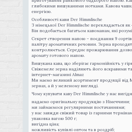
приготування ранкового бадьорого напою. Кава
глибокими вишуканими нотками. Кавова чашка
енергією.
Особливості кави Der Himmlische
З німецької Der Himmlische перекладається як
Він подобається багатьом кавоманам, які розум
Секрет створення напою – поєднання 9 сортів як
палітру ароматичних речовин. Зерна проходят
контролюється. Середнє прожарювання дозвол
аромату готового напою.
Вишукана кава, що зберігає гармонійність у гі
Свіжемеле зерна наділяють його яскравими та
інтернет-магазині Almaz
Ми маємо великий асортимент продукції від M
зернах, а й у меленому вигляді.
Чому купувати каву Der Himmlische у нас вигідн
надаємо оригінальну продукцію з Німеччини;
ми займаємося регулярними постачаннями;
у нас завжди свіжий товар із гарними терміна
упаковка вагою 500 г;
вигідна ціна;
можливість купівлі оптом та в роздріб;