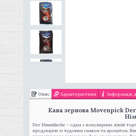
Опис
Характеристики
Інформація 
Кава зернова Movenpick Der
Нім
Der Himmlische – одна з популярних ліній тор
продукцією із чудовим смаком та ароматом. Ві