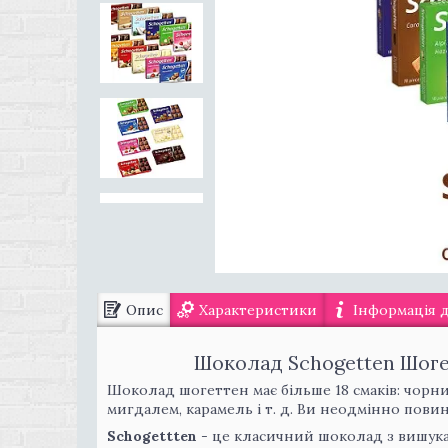
Опис
Характеристики
Інформація 
Шоколад Schogetten Шогет
Шоколад шогеттен має більше 18 смаків: чорн
мигдалем, карамель і т. д. Ви неодмінно повин
Schogettten
- це класичний шоколад з вишук