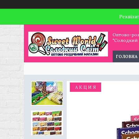
Реквізи
Оптово-роз
"Солодкий С
ГОЛОВНА
А К Ц И Я