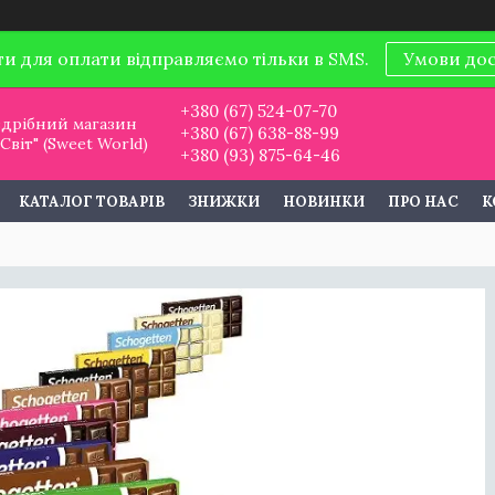
ти для оплати відправляємо тільки в SMS.
Умови до
+380 (67) 524-07-70
дрібний магазин
+380 (67) 638-88-99
віт" (Sweet World)
+380 (93) 875-64-46
КАТАЛОГ ТОВАРІВ
ЗНИЖКИ
НОВИНКИ
ПРО НАС
К