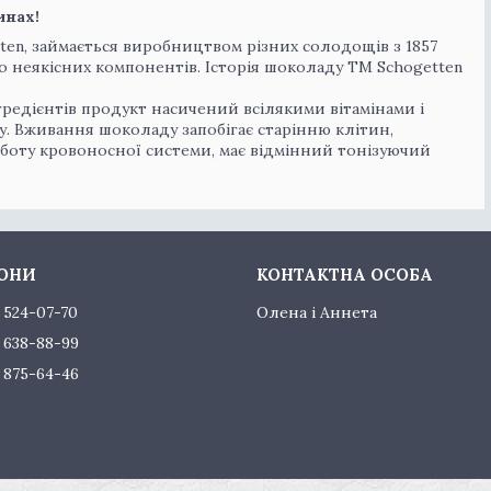
инах!
tten, займається виробництвом різних солодощів з 1857
бо неякісних компонентів. Історія шоколаду ТМ Schogetten
редієнтів продукт насичений всілякими вітамінами і
. Вживання шоколаду запобігає старінню клітин,
боту кровоносної системи, має відмінний тонізуючий
) 524-07-70
Олена і Аннета
) 638-88-99
) 875-64-46