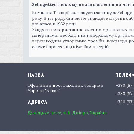
Schogetten шоколадне задоволення по част
Компанія Trumpf, яка запустила випуск Schoge
року. В її продукції ви не знайдете штучних а
почалася в 1962 році.
Завдяки використанню якісних, органічних інг
мінералами, необхідними людському організму
перешкоджає утворенню тромбів, покращує ро
ефект і просто, підніме Вам настрій.
Офіційний постачальник товарів з
+380 (67
Європи "Almaz"
+380 (67
+380 (93
Донецьке шосе, 4-В, Дніпро, Україна