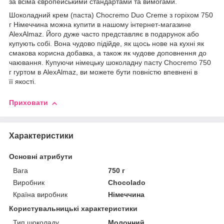
за всіма європейськими стандартами та вимогами.
Шоколадний крем (паста) Chocremo Duo Creme з горіхом 750
г Німеччина можна купити в нашому інтернет-магазине
AlexAlmaz. Його дуже часто представляє в подарунок або
купують собі. Вона чудово підійде, як щось нове на кухні як
смакова корисна добавка, а також як чудове доповнення до
чаювання. Купуючи німецьку шоколадну пасту Chocremo 750
г гуртом в AlexAlmaz, ви можете бути повністю впевнені в
її якості.
Приховати
Характеристики
Основні атрибути
Вага
750 г
Виробник
Chocolado
Країна виробник
Німеччина
Користувальницькі характеристики
Тип шоколаду
Молочний