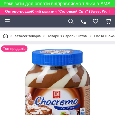
Реквізити для оплати відправляємо тільки в SMS.
Оптово-роздрібний магазин "Солодкий Світ" (Sweet World)
Каталог товарів
Товари з Європи Оптом
Паста Шокол
Топ продажів