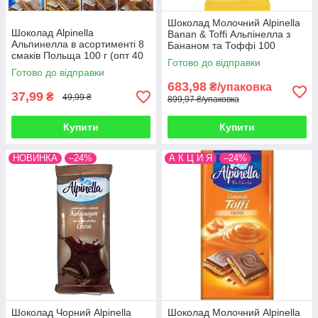
Шоколад Молочний Alpinella
Шоколад Alpinella
Banan & Toffi Альпінелла з
Альпинелла в асортименті 8
Бананом та Тоффі 100
смаків Польща 100 г (опт 40
г Польща (19 шт/1 уп)
Готово до відправки
шт)
Готово до відправки
683,98
₴/упаковка
37,99
₴
49,99 ₴
899,97 ₴/упаковка
Купити
Купити
НОВИНКА
–24%
А К Ц И Я
–24%
Шоколад Чорний Alpinella
Шоколад Молочний Alpinella