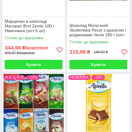
Марципан в шоколаді
Шоколад Молочний
Marzipan Brot Zentis 100 г
Studentska Pecet з арахісом і
Німеччина (опт 5 шт)
родзинками Чехія 180 г (опт
Готово до відправки
5 шт)
Готово до відправки
344,98
₴/комплект
110,98
₴
149,97 ₴
499,97 ₴/комплект
Купити
Купити
А К Ц И Я
–24%
НОВИНКА
–24%