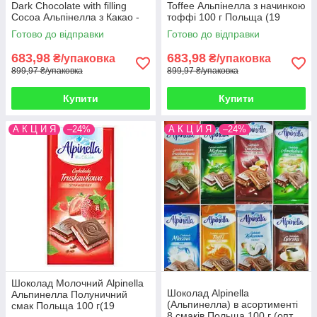
Dark Chocolate with filling
Toffee Альпінелла з начинкою
Cocoa Альпінелла з Какао -
тоффі 100 г Польща (19
Начинкою 100 г Польща (19
шт./1уп)
Готово до відправки
Готово до відправки
шт/1 уп)
683,98
683,98
₴/упаковка
₴/упаковка
899,97 ₴/упаковка
899,97 ₴/упаковка
Купити
Купити
А К Ц И Я
–24%
А К Ц И Я
–24%
Шоколад Молочний Alpinella
Шоколад Alpinella
Альпинелла Полуничний
(Альпинелла) в асортименті
смак Польща 100 г(19
8 смаків Польща 100 г (опт