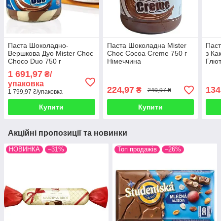
Паста Шоколадно-
Паста Шоколадна Mister
Паст
Вершкова Дуо Mister Choc
Choc Cocoa Creme 750 г
з Ка
Choco Duo 750 г
Німеччина
Глют
Німеччина (8 шт/1 уп)
Crea
1 691,97
₴/
Німе
упаковка
224,97
134
₴
249,97 ₴
1 799,97 ₴/упаковка
Купити
Купити
Акційні пропозиції та новинки
НОВИНКА
–31%
Топ продажів
–26%