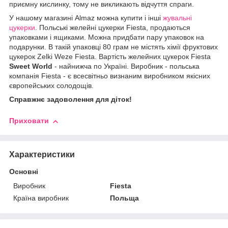
приємну кислинку, тому не викликають відчуття спраги.
У нашому магазині Almaz можна купити і інші
жувальні
цукерки
. Польські желейні цукерки Fiesta, продаються
упаковками і ящиками. Можна придбати пару упаковок на
подарунки. В такій упаковці 80 грам не містять хімії фруктових
цукерок Zelki Weze Fiesta. Вартість желейних цукерок Fiesta
Sweet World
- найнижча по Україні. Виробник - польська
компанія Fiesta - є всесвітньо визнаним виробником якісних
європейських солодощів.
Справжнє задоволення для діток!
Приховати
Характеристики
Основні
Виробник
Fiesta
Країна виробник
Польща