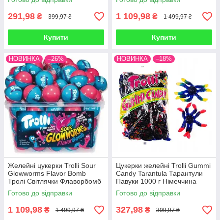
291,98
1 109,98
₴
₴
399,97 ₴
1 499,97 ₴
Купити
Купити
НОВИНКА
–26%
НОВИНКА
–18%
Желейні цукерки Trolli Sour
Цукерки желейні Trolli Gummi
Glowworms Flavor Bomb
Candy Tarantula Тарантули
Тролі Світлячки Флаворбомб
Павуки 1000 г Німеччина
60 штук 1128 г Німеччина
Готово до відправки
Готово до відправки
1 109,98
327,98
₴
₴
1 499,97 ₴
399,97 ₴