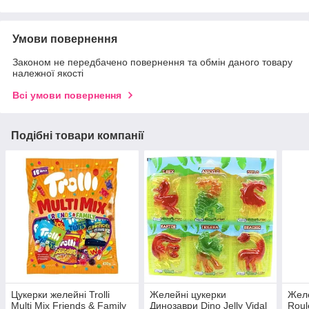
Умови повернення
Законом не передбачено повернення та обмін даного товару
належної якості
Всі умови повернення
Подібні товари компанії
Цукерки желейні Trolli
Желейні цукерки
Желе
Multi Mix Friends & Family
Динозаври Dino Jelly Vidal
Roul