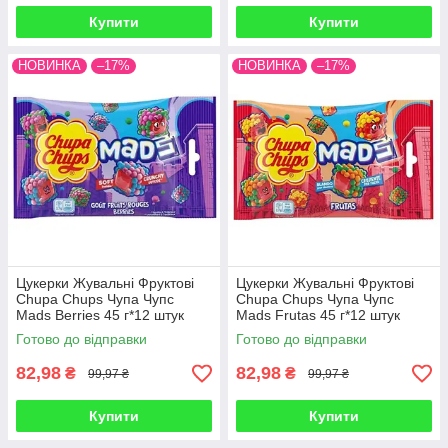
Купити
Купити
НОВИНКА
–17%
НОВИНКА
–17%
Цукерки Жувальні Фруктові
Цукерки Жувальні Фруктові
Chupa Chups Чупа Чупс
Chupa Chups Чупа Чупс
Mads Berries 45 г*12 штук
Mads Frutas 45 г*12 штук
(Упаковка) Іспанія
(Упаковка) Іспанія
Готово до відправки
Готово до відправки
82,98
82,98
₴
₴
99,97 ₴
99,97 ₴
Купити
Купити