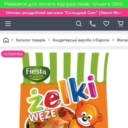
Реквізити для оплати відправляємо тільки в SMS.
Оптово-роздрібний магазин "Солодкий Світ" (Sweet World)
Каталог товарів
Кондитерські вироби з Європи
Желей
НОВИНКА