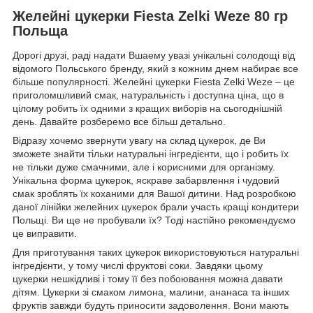
Желейні цукерки Fiesta Zelki Weze 80 гр
Польща
Дорогі друзі, раді надати Вшаему увазі унікальні солодощі від
відомого Польського бренду, який з кожним днем набирає все
більше популярності. Желейні цукерки Fiesta Zelki Weze – це
приголомшливий смак, натуральність і доступна ціна, що в
цілому робить їх одними з кращих виборів на сьогоднішній
день. Давайте розберемо все більш детально.
Відразу хочемо звернути увагу на склад цукерок, де Ви
зможете знайти тільки натуральні інгредієнти, що і робить їх
не тільки дуже смачними, але і корисними для організму.
Унікальна форма цукерок, яскраве забарвлення і чудовий
смак зроблять їх коханими для Вашої дитини. Над розробкою
даної лінійки желейних цукерок брали участь кращі кондитери
Польщі. Ви ще не пробували їх? Тоді настійно рекомендуємо
це виправити.
Для приготування таких цукерок використовуються натуральні
інгредієнти, у тому числі фруктові соки. Завдяки цьому
цукерки нешкідливі і тому її без побоювання можна давати
дітям. Цукерки зі смаком лимона, малини, ананаса та інших
фруктів завжди будуть приносити задоволення. Вони мають