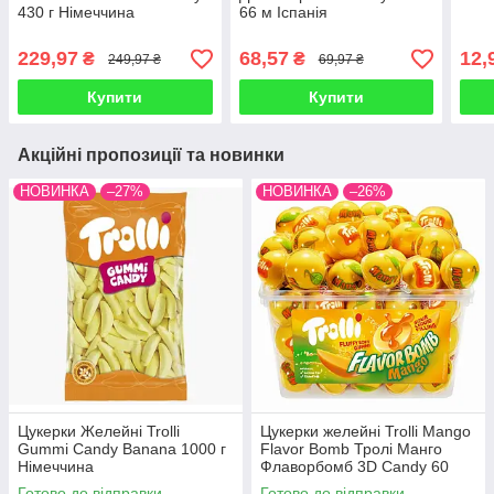
430 г Німеччина
66 м Іспанія
229,97
68,57
12,
₴
₴
249,97 ₴
69,97 ₴
Купити
Купити
Акційні пропозиції та новинки
НОВИНКА
–27%
НОВИНКА
–26%
Цукерки Желейні Trolli
Цукерки желейні Trolli Mango
Gummi Candy Banana 1000 г
Flavor Bomb Тролі Манго
Німеччина
Флаворбомб 3D Candy 60
штук 1128 г Німеччина
Готово до відправки
Готово до відправки