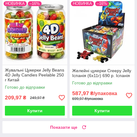
НОВИНКА
–16%
НОВИНКА
–16%
Жувальні Цукерки Jelly Beans
Желейні цукерки Creepy Jelly
4D Jelly Candies Peelable 250
Іспанія (6х11г) 690 р. Іспанія
г Китай
Готово до відправки
Готово до відправки
587,97
₴/упаковка
209,97
₴
249,97 ₴
699,97 ₴/упаковка
Купити
Купити
Показати ще