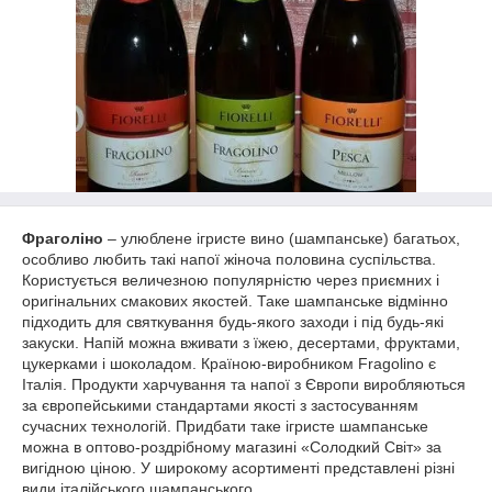
Фраголіно
– улюблене ігристе вино (шампанське) багатьох,
особливо любить такі напої жіноча половина суспільства.
Користується величезною популярністю через приємних і
оригінальних смакових якостей. Таке шампанське відмінно
підходить для святкування будь-якого заходи і під будь-які
закуски. Напій можна вживати з їжею, десертами, фруктами,
цукерками і шоколадом. Країною-виробником Fragolino є
Італія. Продукти харчування та напої з Європи виробляються
за європейськими стандартами якості з застосуванням
сучасних технологій. Придбати таке ігристе шампанське
можна в оптово-роздрібному магазині «Солодкий Світ» за
вигідною ціною. У широкому асортименті представлені різні
види італійського шампанського.