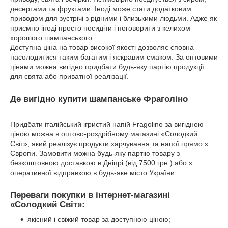
десертами та фруктами. Іноді може стати додатковим
приводом для зустрічі з рідними і близькими людьми. Адже як
приємно іноді просто посидіти і поговорити з келихом
хорошого шампанського.
Доступна ціна на товар високої якості дозволяє сповна
насолодитися таким багатим і яскравим смаком. За оптовими
цінами можна вигідно придбати будь-яку партію продукції
для свята або приватної реалізації.
Де вигідно купити шампанське Фраголіно
Придбати італійський ігристий напій Fragolino за вигідною
ціною можна в оптово-роздрібному магазині «Солодкий
Світ», який реалізує продукти харчування та напої прямо з
Європи. Замовити можна будь-яку партію товару з
безкоштовною доставкою в Дніпрі (від 7500 грн.) або з
оперативної відправкою в будь-яке місто України.
Переваги покупки в інтернет-магазині
«Солодкий Світ»:
якісний і свіжий товар за доступною ціною;