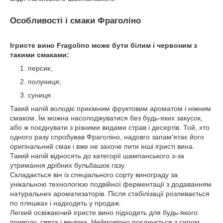
Особливості і смаки Фраголіно
Ігристе вино Fragolino може бути білим і червоним з
такими смаками:
персик;
полуниця;
суниця.
Такий напій володіє приємним фруктовим ароматом і ніжним
смаком. Їм можна насолоджуватися без будь-яких закусок,
або ж поєднувати з різними видами страв і десертів. Той, хто
одного разу спробував Фраголіно, надовго запам'ятає його
оригінальний смак і вже не захоче пити інші ігристі вина.
Такий напій відносять до категорії шампанського з-за
утримання дрібних бульбашок газу.
Складається він із спеціального сорту винограду за
унікальною технологією подвійної ферментації з додаванням
натуральних ароматизаторів. Після стабілізації розливається
по пляшках і надходить у продаж.
Легкий освіжаючий ігристе вино підходить для будь-якого
приводу, свята і вечірки. Неймовірно поєднується з сиром,