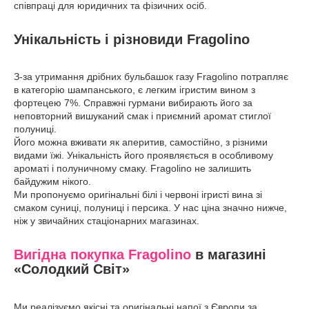
співпраці для юридичних та фізичних осіб.
Унікальність і різновиди Fragolino
З-за утримання дрібних бульбашок газу Fragolino потрапляє
в категорію шампанського, є легким ігристим вином з
фортецею 7%. Справжні гурмани вибирають його за
неповторний вишуканий смак і приємний аромат стиглої
полуниці.
Його можна вживати як аперитив, самостійно, з різними
видами їжі. Унікальність його проявляється в особливому
ароматі і полуничному смаку. Fragolino не залишить
байдужим нікого.
Ми пропонуємо оригінальні білі і червоні ігристі вина зі
смаком суниці, полуниці і персика. У нас ціна значно нижче,
ніж у звичайних стаціонарних магазинах.
Вигідна покупка Fragolino
в магазині
«Солодкий Світ»
Ми реалізуємо якісні та оригінальні напої з Європи за