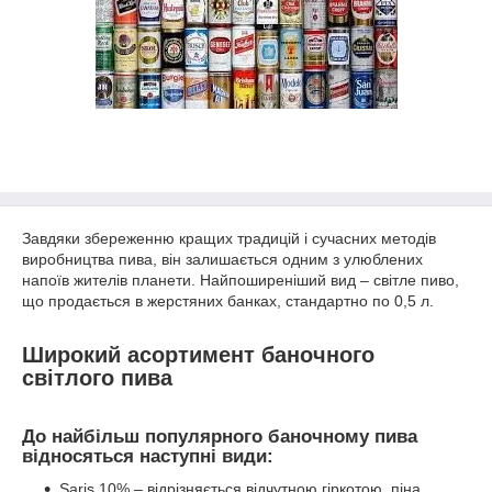
Завдяки збереженню кращих традицій і сучасних методів
виробництва пива, він залишається одним з улюблених
напоїв жителів планети. Найпоширеніший вид – світле пиво,
що продається в жерстяних банках, стандартно по 0,5 л.
Широкий асортимент баночного
світлого пива
До найбільш популярного баночному пива
відносяться наступні види:
Saris 10% – відрізняється відчутною гіркотою, піна