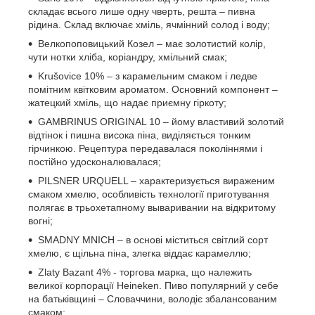
складає всього лише одну чверть, решта – пивна
рідина. Склад включає хміль, ячмінний солод і воду;
Велкопоповицький Козел – має золотистий колір,
чути нотки хліба, коріандру, хмільний смак;
Krušovice 10% – з карамельним смаком і ледве
помітним квітковим ароматом. Основний компонент –
жатецкий хміль, що надає приємну гіркоту;
GAMBRINUS ORIGINAL 10 – йому властивий золотий
відтінок і пишна висока піна, виділяється тонким
гірчинкою. Рецептура передавалася поколіннями і
постійно удосконалювалася;
PILSNER URQUELL – характеризується вираженим
смаком хмелю, особливість технології приготування
полягає в трьохетапному вываривании на відкритому
вогні;
SMADNY MNICH – в основі міститься світлий сорт
хмелю, є щільна піна, злегка віддає карамеллю;
Zlaty Bazant 4% - торгова марка, що належить
великої корпорації Heineken. Пиво популярний у себе
на батьківщині – Словаччини, володіє збалансованим
смаком;