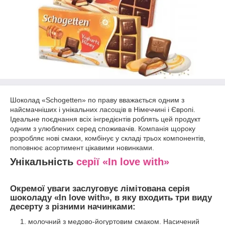
Шоколад «Schogetten» по праву вважається одним з
найсмачніших і унікальних ласощів в Німеччині і Європі.
Ідеальне поєднання всіх інгредієнтів роблять цей продукт
одним з улюблених серед споживачів. Компанія щороку
розробляє нові смаки, комбінує у складі трьох компонентів,
поповнює асортимент цікавими новинками.
Унікальність
серії «In love with»
Окремої уваги заслуговує лімітована серія
шоколаду «In love with», в яку входить три виду
десерту з різними начинками:
молочний з медово-йогуртовим смаком. Насичений