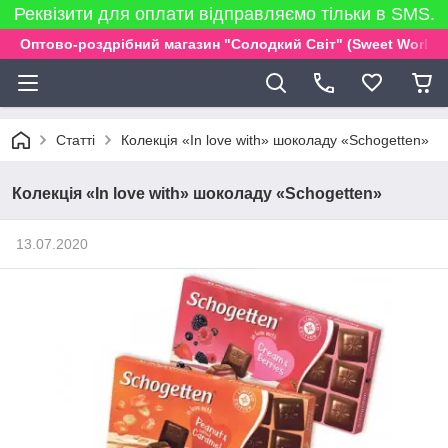
Реквізити для оплати відправляємо тільки в SMS.
Оптово-роздрібний магазин "Солодкий Світ" (Sweet World)
Статті
Колекція «In love with» шоколаду «Schogetten»
Колекція «In love with» шоколаду «Schogetten»
13.07.2020