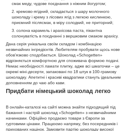
смак меду, чудове поєднання з ніжним йогуртом;
кремово-ягідний, складається з шару молочного
шоколаду і крему з лісових ягід з легкою кислинкою,
приємний післясмак, в міру солодкий, не приторний;
солона карамель і арахісова паста, пікантна
солонуватість в поєднанні з вершковим смаком арахісу.
Дана серія унікальна своїм складом і комбінацією
незвичайних інгредієнтів. Любителям пробувати щось нове
обов'язково сподобається. Шоколад «Schogetten»
відрізняється комфортною для споживача формою подачі.
Немає необхідності ламати плитку, адже всі шматочки – це
окремі міні-десерти, запаковані по 18 штук в 100-грамову
шоколадку. Апетитні і красиві квадратики стануть ідеальним
доповненням до чаю або кави.
Придбати німецький шоколад легко
В онлайн-каталозі на сайті можна знайти підходящий під
бажання і настрій шоколад «Schogetten» з незвичайними
начинками. Офіційно продаємо товари з Європи за
гуртовими цінами. Працюємо напряму, без посередників і
прихованих націнок. Замовити партію шоколаду високої