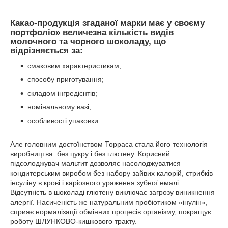
Какао-продукція згаданої марки має у своєму
портфоліо» величезна кількість видів
молочного та чорного шоколаду, що
відрізняється за:
смаковим характеристикам;
способу приготування;
складом інгредієнтів;
номінальному вазі;
особливості упаковки.
Але головним достоїнством Торраса стала його технологія
виробництва: без цукру і без глютену. Корисний
підсолоджувач мальтит дозволяє насолоджуватися
кондитерським виробом без набору зайвих калорій, стрибків
інсуліну в крові і каріозного ураження зубної емалі.
Відсутність в шоколаді глютену виключає загрозу виникнення
алергії. Насиченість же натуральним пробіотиком «інулін»,
сприяє нормалізації обмінних процесів організму, покращує
роботу ШЛУНКОВО-кишкового тракту.