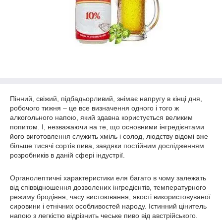
Пінний, свіжий, підбадьорливий, знімає напругу в кінці дня,
робочого тижня – це все визначення одного і того ж
алкогольного напою, який здавна користується великим
попитом. І, незважаючи на те, що основними інгредієнтами
його виготовлення служить хміль і солод, людству відомі вже
більше тисячі сортів пива, завдяки постійним дослідженням
розробників в даній сфері індустрії.
Органолептичні характеристики еля багато в чому залежать
від співвідношення дозволених інгредієнтів, температурного
режиму бродіння, часу вистоювання, якості використовуваної
сировини і етнічних особливостей народу. Істинний цінитель
напою з легкістю відрізнить чеське пиво від австрійського.