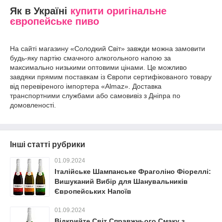
Як в Україні
купити оригінальне
європейське пиво
На сайті магазину «Солодкий Світ» завжди можна замовити
будь-яку партію смачного алкогольного напою за
максимально низькими оптовими цінами. Це можливо
завдяки прямим поставкам із Європи сертифікованого товару
від перевіреного імпортера «Almaz». Доставка
транспортними службами або самовивіз з Дніпра по
домовленості.
Інші статті рубрики
01.09.2024
Італійське Шампанське Фраголіно Фіореллі:
Вишуканий Вибір для Шанувальників
Європейських Напоїв
01.09.2024
Відкрийте Світ Справжнього Смаку з