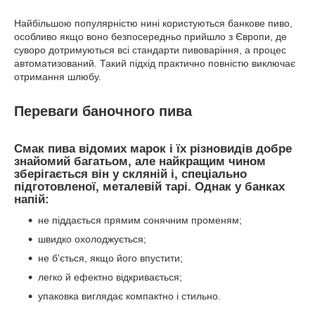
Найбільшою популярністю нині користуються банкове пиво,
особливо якщо воно безпосередньо прийшло з Європи, де
суворо дотримуються всі стандарти пивоваріння, а процес
автоматизований. Такий підхід практично повністю виключає
отримання шлюбу.
Переваги баночного пива
Смак пива відомих марок і їх різновидів добре
знайомий багатьом, але найкращим чином
зберігається він у скляній і, спеціально
підготовленої, металевій тарі. Однак у банках
напій:
не піддається прямим сонячним променям;
швидко охолоджується;
не б'ється, якщо його впустити;
легко й ефектно відкривається;
упаковка виглядає компактно і стильно.