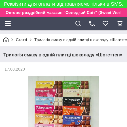
Реквізити для оплати відправляємо тільки в SMS.
Оптово-роздрібний магазин "Солодкий Світ" (Sweet World)
Статті
Трилогія смаку в одній плитці шоколаду «Шогетт
Трилогія смаку в одній плитці шоколаду «Шогеттен»
17.08.2020