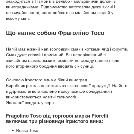
знаходиться в П'ємонті в Бельбо - мальовничій долині з
виноградниками. Підприємство виготовляє дуже якісні і
незвичайні напої, які подобаються мільйонам людей у
всьому світі.
Що являє собою Фраголіно Тосо
Напій має ніжний напівсолодкий смак з нотками ягід і фруктів.
Смак дуже свіжий і приємний. Він непорівнянний зі
звичайним шампанським, оскільки до складу напою після
його вторинного бродіння вводять сік суниці.
Основою ігристого вина є білий виноград.
Виробник ретельно стежить за якістю своєї продукції. На його
підприємстві встановлено найсучасніше обладнання і
використовуються новітні технології.
Які напої входять у серію
Fragolino Toso від торгової марки Fiorelli
включає три різновиди ігристого вина:
Rosso Toso;