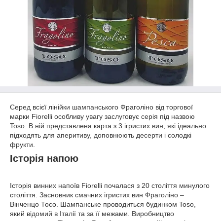
Серед всієї лінійки шампанського Фраголіно від торгової
марки Fiorelli особливу увагу заслуговує серія під назвою
Toso. В ній представлена карта з 3 ігристих вин, які ідеально
підходять для аперитиву, доповнюють десерти і солодкі
фрукти.
Історія напою
Історія винних напоїв Fiorelli почалася з 20 століття минулого
століття. Засновник смачних ігристих вин Фраголіно –
Вінченцо Тосо. Шампанське проводиться будинком Toso,
який відомий в Італії та за її межами. Виробництво