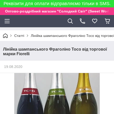
Реквізити для оплати відправляємо тільки в SMS.
Оптово-роздрібний магазин "Солодкий Світ" (Sweet World)
Статті
Лінійка шампанського Фраголіно Тосо від торгової 
Лінійка шампанського Фраголіно Тосо від торгової
марки Fiorelli
19.08.2020