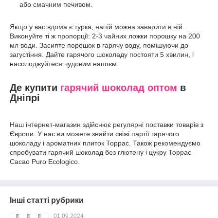
або смачним печивом.
Якщо у вас вдома є турка, напій можна заварити в ній.
Виконуйте ті ж пропорції: 2-3 чайних ложки порошку на 200
мл води. Засипте порошок в гарячу воду, помішуючи до
загустіння. Дайте гарячого шоколаду постояти 5 хвилин, і
насолоджуйтеся чудовим напоєм.
Де купити
гарячий шоколад оптом
в
Дніпрі
Наш інтернет-магазин здійснює регулярні поставки товарів з
Європи. У нас ви можете знайти свіжі партії гарячого
шоколаду і ароматних плиток Торрас. Також рекомендуємо
спробувати гарячий шоколад без глютену і цукру Торрас
Cacao Puro Ecologico.
Інші статті рубрики
01.09.2024