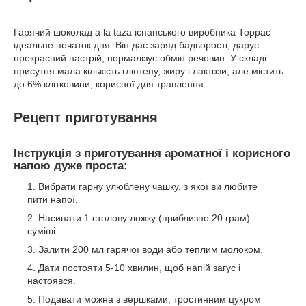
Гарячий шоколад a la taza іспанського виробника Торрас –
ідеальне початок дня. Він дає заряд бадьорості, дарує
прекрасний настрій, нормалізує обмін речовин. У складі
присутня мала кількість глютену, жиру і лактози, але містить
до 6% клітковини, корисної для травлення.
Рецепт приготування
Інструкція з приготування ароматної і корисного
напою дуже проста:
Вибрати гарну улюблену чашку, з якої ви любите
пити напої.
Насипати 1 столову ложку (приблизно 20 грам)
суміші.
Залити 200 мл гарячої води або теплим молоком.
Дати постояти 5-10 хвилин, щоб напій загус і
настоявся.
Подавати можна з вершками, тростинним цукром