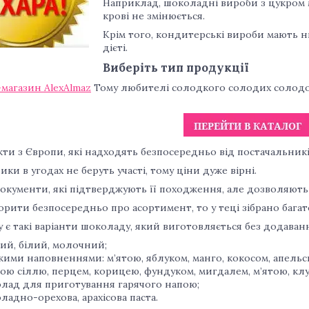
Наприклад, шоколадні вироби з цукром м
крові не змінюється.
Крім того, кондитерські вироби мають н
дієті.
Виберіть тип продукції
магазин AlexAlmaz
Тому любителі солодкого солодих солодо
ти з Європи, які надходять безпосередньо від постачальникі
ки в угодах не беруть участі, тому ціни дуже вірні.
окументи, які підтверджують її походження, але дозволяють 
рити безпосередньо про асортимент, то у теці зібрано багат
 є такі варіанти шоколаду, який виготовляється без додаванн
ий, білий, молочний;
якими наповненнями: м’ятою, яблуком, манго, кокосом, апель
ою сіллю, перцем, корицею, фундуком, мигдалем, м’ятою, кл
лад для приготування гарячого напою;
ладно-орехова, арахісова паста.