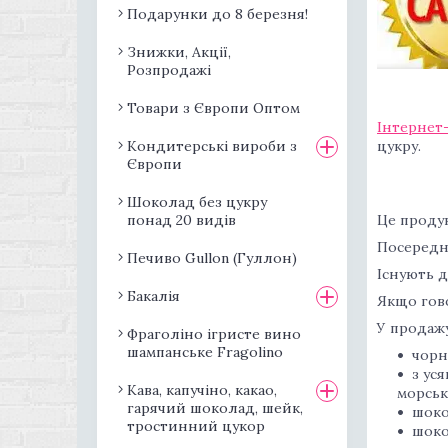
Подарунки до 8 березня!
Знижки, Акції,
Розпродажі
Товари з Європи Оптом
Інтернет-
Кондитерські вироби з
цукру.
Європи
Шоколад без цукру
понад 20 видів
Це продук
Посередни
Печиво Gullon (Гуллон)
Існують д
Бакалія
Якщо гово
У продажу
Фраголіно ігристе вино
шампанське Fragolino
чорн
з ус
Кава, капучіно, какао,
морськ
гарячий шоколад, шейк,
шоко
тростинний цукор
шоко