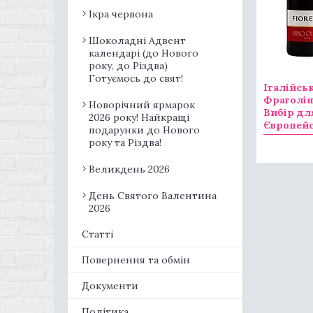
Ікра червона
Шоколадні Адвент
календарі (до Нового
року, до Різдва)
Готуємось до свят!
Італійсь
Фраголін
Новорічний ярмарок
Вибір дл
2026 року! Найкращі
Європейс
подарунки до Нового
року та Різдва!
Великдень 2026
День Святого Валентина
2026
Статті
Повернення та обмін
Документи
Політика