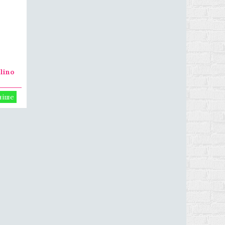
о
lino