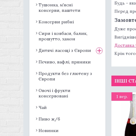
Будь - як
Тушонка, м'ясні
консерви, паштети
Перед про
Замовте
Консерви рибні
Дуже прос
Сири і ковбаси, балик,
Вигідніше
прошутто, хамон
Доставка 
Дитячі ласощі з Європи
Крім того,
Печиво, вафлі, пряники
Продукти без глютену з
Європи
ІНШІ СТ
Овочі і фрукти
консервовані
1 вер.
Чай
Пиво ж/б
Новинки