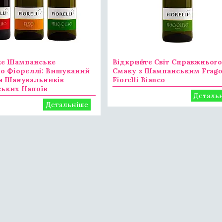
ке Шампанське
Відкрийте Світ Справжньог
о Фіореллі: Вишуканий
Смаку з Шампанським Frago
я Шанувальників
Fiorelli Bianco
ьких Напоїв