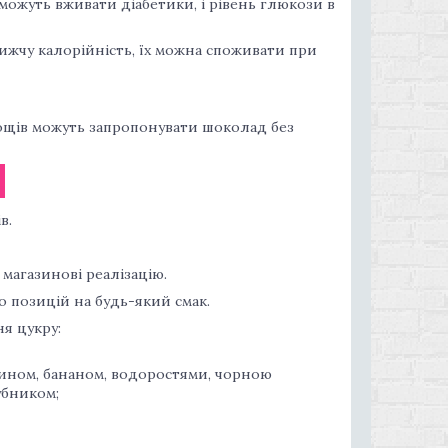
ожуть вживати діабетики, і рівень глюкози в
ижчу калорійність, їх можна споживати при
щів можуть запропонувати шоколад без
в.
магазинові реалізацію.
о позицій на будь-який смак.
я цукру:
сином, бананом, водоростями, чорною
убником;