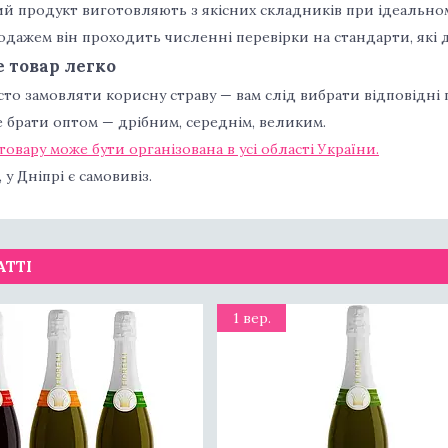
ий продукт виготовляють з якісних складників при ідеально
дажем він проходить численні перевірки на стандарти, які д
 товар легко
то замовляти корисну страву — вам слід вибрати відповідні п
 брати оптом — дрібним, середнім, великим.
товару може бути організована в усі області України.
 у Дніпрі є самовивіз.
АТТІ
1 вер.