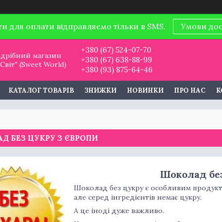
ти для оплати відправляємо тільки в SMS.
Умови до
+380 (67) 524-07-70
дрібний магазин
+380 (67) 638-88-99
віт" (Sweet World)
+380 (93) 875-64-46
КАТАЛОГ ТОВАРІВ
ЗНИЖКИ
НОВИНКИ
ПРО НАС
К
Д БЕЗ ЦУКРУ З ЄВРОПИ
Шоколад без
Шоколад без цукру є особливим продукт
але серед інгредієнтів немає цукру.
А це іноді дуже важливо.