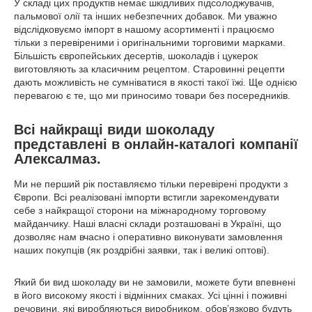
У складі цих продуктів немає шкідливих підсолоджувачів,
пальмової олії та інших небезпечних добавок. Ми уважно
відслідковуємо імпорт в нашому асортименті і працюємо
тільки з перевіреними і оригінальними торговими марками.
Більшість європейських десертів, шоколадів і цукерок
виготовляють за класичним рецептом. Старовинні рецепти
дають можливість не сумніватися в якості такої їжі. Ще однією
перевагою є те, що ми приносимо товари без посередників.
Всі найкращі види шоколаду
представлені в онлайн-каталогі компанії
Алексалмаз.
Ми не перший рік поставляємо тільки перевірені продукти з
Європи. Всі реалізовані імпорти встигли зарекомендувати
себе з найкращої сторони на міжнародному торговому
майданчику. Наші власні склади розташовані в Україні, що
дозволяє нам вчасно і оперативно виконувати замовлення
наших покупців (як роздрібні заявки, так і великі оптові).
Який би вид шоколаду ви не замовили, можете бути впевнені
в його високому якості і відмінних смаках. Усі цінні і поживні
речовини, які виробляються виробником, обов’язково будуть