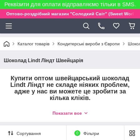
Реквізити для оплати відправляємо тільки в SMS.
Оптово-роздрібний магазин "Солодкий Світ" (Sweet World)
Каталог товарів
Кондитерські вироби з Європи
Шокол
Шоколад Lindt Ліндт Швейцарія
Купити оптом швейцарський шоколад
Lindt Ліндт не складе ніяких проблем,
адже у нас ви можете це зробити за
кілька кліків.
Молочний або чорний, класичний або шоколад з
Показати все
наповнювачами - у нашому інтернет-магазині запропонована
велика палітра вибору різних смаків. Швейцарські кондитери
старанно виконують свою роботу і створюють вишукані
солодощі з ніжним смаком. Багато споживачі вже встигли по
Сортування
0
Фільтри
достоїнству оцінити продукцію цієї торгової марки.