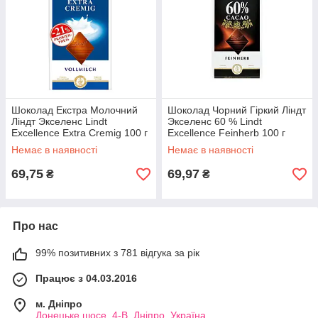
гарантувати його високу якість.
Кому буде вигідно купити швейцарський шоколад у нас?
Наші товари вигідно купувати власникам магазинів, як малих,
так і великих. Звертаємо вашу увагу на те, що у Вас є
можливість самостійно забрати замовлену
на нашому сайті
продукцію зі складу (місто Дніпро). У свою чергу, цінові
показники вас приємно здивують, адже вони відрізняються
Шоколад Екстра Молочний
Шоколад Чорний Гіркий Ліндт
своєю доступністю.
Умови доставки і оплати.
Ліндт Экселенс Lindt
Экселенс 60 % Lindt
Excellence Extra Cremig 100 г
Excellence Feinherb 100 г
Швейцарія
Швейцарія
Немає в наявності
Немає в наявності
69,75
69,97
₴
₴
Про нас
99% позитивних з 781 відгука за рік
Працює з 04.03.2016
м. Дніпро
Донецьке шосе, 4-В, Дніпро, Україна