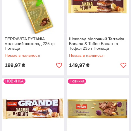
Суворі стандарти якості:
Весь процес, від вибору
какао до фасування, підпорядковується високим
європейським стандартам контролю та сертифікації.
Використання якісних
інгредієнтів:
Terravita
використовує лише натуральні
компоненти, включаючи високоякісний какао-бод,
молоко вищого гатунку, натуральні емульгенти та
TERRAVITA PYTANIA
Шоколад Молочний Terravita
молочний шоколад 225 гр.
Banana & Toffee Банан та
ароматизатори.
Польща
Тоффі 235 г Польща
Традиційні та сучасні технології:
Ідеальний
Немає в наявності
Немає в наявності
баланс між збереженням натуральних властивостей
інгредієнтів та застосуванням передових технологій
199,97
149,97
₴
₴
дозволяє створювати
шоколад Terravita
з чудовим
смаком, текстурою та зовнішнім виглядом.
НОВИНКА
Новинка
Чому купувати в магазині Almaz?
Ми не просто продаємо
шоколад Terravita
. Наш інтернет-
магазин
Almaz
– це надійний партнер для ваших солодких
бажань, особливо якщо ви шукаєте європейський шоколад від
перевіреного виробника. Ось чому:
Офіційні постачальники:
Ми є
офіційними
постачальниками
шоколаду Terravita. Це означає, що