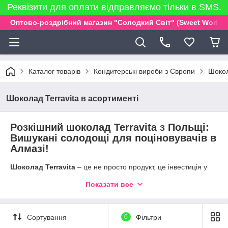
Реквізити для оплати відправляємо тільки в SMS.
Оптово-роздрібний магазин "Солодкий Світ" (Sweet World)
Каталог товарів
Кондитерські вироби з Європи
Шокол
Шоколад Terravita в асортименті
Розкішний шоколад Terravita з Польщі:
Вишукані солодощі для поціновувачів в
Алмазі!
Шоколад Terravita
– це не просто продукт, це інвестиція у
ваше задоволення, турбота про здоров'я і витонченість
Показати все
вашого смаку. Відомий бренд, чиє коріння сягає Польщі,
сьогодні завоював серця ласунів по всьому світу, включаючи
Україну, пропонуючи високоякісний шоколад з унікальним
поєднанням смаку, текстури та користі. У нашому інтернет-
Сортування
0
Фільтри
магазині
Almaz
ви знайдете широкий асортимент Terravita,